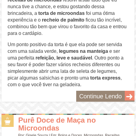
nunca tive a chance, e estou gostando dessa
brincadeira, a
torta de microondas
foi uma ótima
experiência e o
recheio de palmito
ficou tão incrível,
combinou tão bem que virou o favorito da casa e entrou
para o cardápio.
Um ponto positivo da torta é que ela pode ser servida
com uma salada verde,
legumes na manteiga
e ser
uma perfeita
refeição, leve e saudável
. Outro ponto a
seu favor é poder fazer vários recheios diferentes ou
simplesmente abrir uma lata de seleta de legumes,
picar algumas salsichas e pronto uma
torta express
,
com o que você tiver na geladeira.
Continue Lendo
Purê Doce de Maça no
Microondas
Por:
Gisele Souza
| Em:
Bolos e Doces
,
Microondas
,
Receitas
,