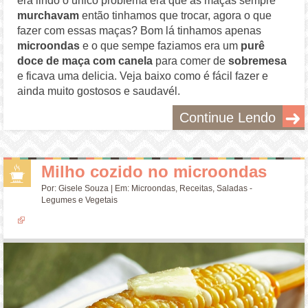
era lindo o unico problema era que as maças sempre
murchavam
então tinhamos que trocar, agora o que
fazer com essas maças? Bom lá tinhamos apenas
microondas
e o que sempe faziamos era um
purê
doce de maça com canela
para comer de
sobremesa
e ficava uma delicia. Veja baixo como é fácil fazer e
ainda muito gostosos e saudavél.
Continue Lendo
Milho cozido no microondas
Por:
Gisele Souza
| Em:
Microondas
,
Receitas
,
Saladas -
Legumes e Vegetais