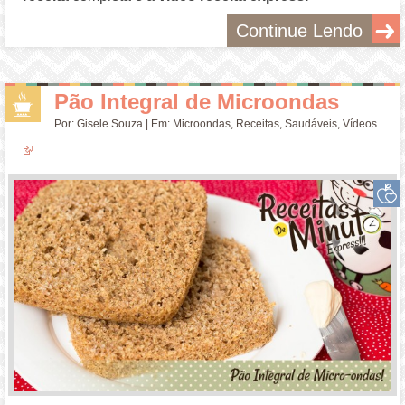
Continue Lendo
Pão Integral de Microondas
Por:
Gisele Souza
| Em:
Microondas
,
Receitas
,
Saudáveis
,
Vídeos