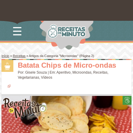
☰
Início
»
Receitas
»
Artigos da Categoria "Microondas"
(Página 2)
Batata Chips de Micro-ondas
Por:
Gisele Souza
| Em:
Aperitivo
,
Microondas
,
Receitas
,
Vegetarianas
,
Vídeos