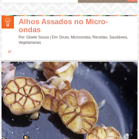
Alhos Assados no Micro-
ondas
Por:
Gisele Souza
| Em:
Dicas
,
Microondas
,
Receitas
,
Saudáveis
,
Vegetarianas