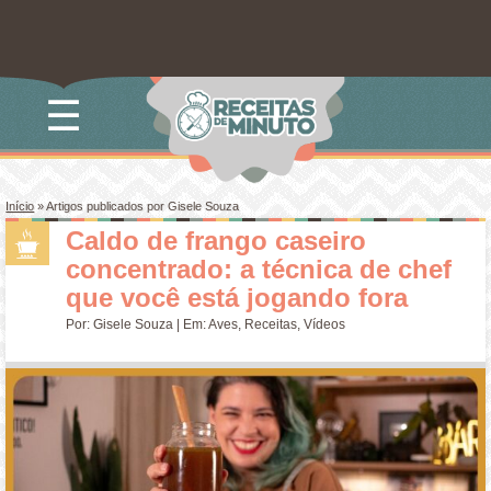
☰
Início
»
Artigos publicados por Gisele Souza
Caldo de frango caseiro
concentrado: a técnica de chef
que você está jogando fora
Por:
Gisele Souza
| Em:
Aves
,
Receitas
,
Vídeos