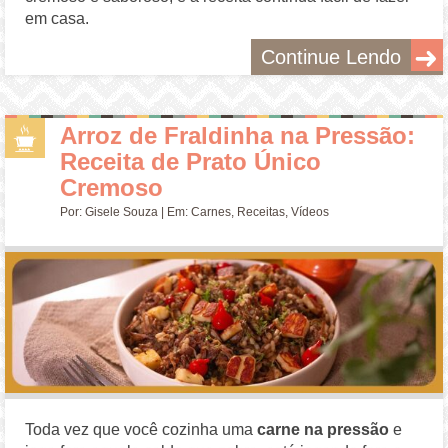
em casa.
Continue Lendo
Arroz de Fraldinha na Pressão:
Receita de Prato Único
Cremoso
Por:
Gisele Souza
| Em:
Carnes
,
Receitas
,
Vídeos
Toda vez que você cozinha uma
carne na pressão
e