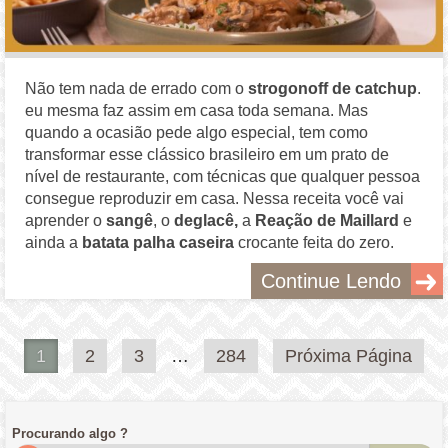
Não tem nada de errado com o
strogonoff de catchup
.
eu mesma faz assim em casa toda semana. Mas
quando a ocasião pede algo especial, tem como
transformar esse clássico brasileiro em um prato de
nível de restaurante, com técnicas que qualquer pessoa
consegue reproduzir em casa. Nessa receita você vai
aprender o
sangê
, o
deglacê,
a
Reação de Maillard
e
ainda a
batata palha caseira
crocante feita do zero.
Continue Lendo
Paginação
1
2
3
…
284
Próxima Página
de
posts
Procurando algo ?