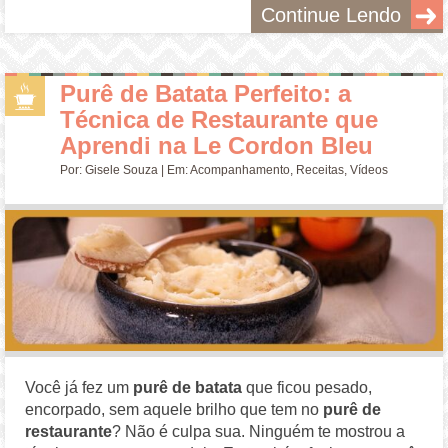
Continue Lendo
Purê de Batata Perfeito: a
Técnica de Restaurante que
Aprendi na Le Cordon Bleu
Por:
Gisele Souza
| Em:
Acompanhamento
,
Receitas
,
Vídeos
Você já fez um
purê de batata
que ficou pesado,
encorpado, sem aquele brilho que tem no
purê de
restaurante
? Não é culpa sua. Ninguém te mostrou a