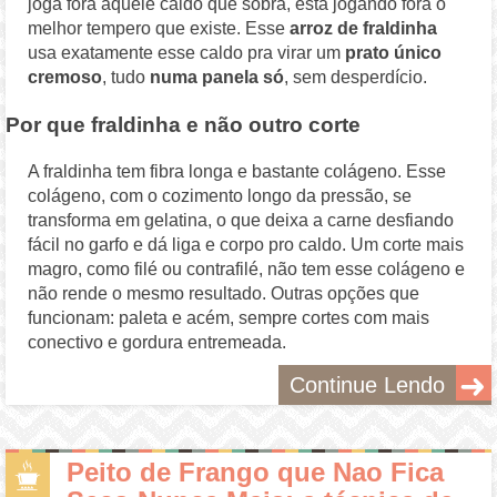
joga fora aquele caldo que sobra, está jogando fora o
melhor tempero que existe. Esse
arroz de fraldinha
usa exatamente esse caldo pra virar um
prato único
cremoso
, tudo
numa panela só
, sem desperdício.
Por que fraldinha e não outro corte
A fraldinha tem fibra longa e bastante colágeno. Esse
colágeno, com o cozimento longo da pressão, se
transforma em gelatina, o que deixa a carne desfiando
fácil no garfo e dá liga e corpo pro caldo. Um corte mais
magro, como filé ou contrafilé, não tem esse colágeno e
não rende o mesmo resultado. Outras opções que
funcionam: paleta e acém, sempre cortes com mais
conectivo e gordura entremeada.
Continue Lendo
Peito de Frango que Nao Fica