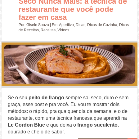
Seco Nunca Mais: a técnica de
restaurante que você pode
fazer em casa
Por:
Gisele Souza
| Em:
Aperitivo
,
Dicas
,
Dicas de Cozinha
,
Dicas
de Receitas
,
Receitas
,
Vídeos
Se o seu
peito de frango
sempre sai seco, duro e sem
graça, esse post e pra você. Eu vou te mostrar dois
métodos: o rápido, pra qualquer dia da semana, e o de
restaurante, com uma técnica francesa que aprendi na
Le Cordon Blue
e que deixa o
frango suculento
,
dourado e cheio de sabor.