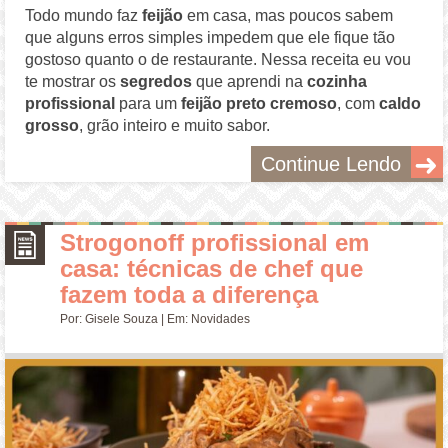
Todo mundo faz
feijão
em casa, mas poucos sabem
que alguns erros simples impedem que ele fique tão
gostoso quanto o de restaurante. Nessa receita eu vou
te mostrar os
segredos
que aprendi na
cozinha
profissional
para um
feijão preto cremoso
, com
caldo
grosso
, grão inteiro e muito sabor.
Continue Lendo
Strogonoff profissional em
casa: técnicas de chef que
fazem toda a diferença
Por:
Gisele Souza
| Em:
Novidades