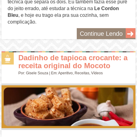
técnica que separa os dois. Eu também fazia esse purê
do jeito errado, até estudar a técnica na
Le Cordon
Bleu
, e hoje eu trago ela pra sua cozinha, sem
complicação.
Continue Lendo
Dadinho de tapioca crocante: a
receita original do Mocoto
Por:
Gisele Souza
| Em:
Aperitivo
,
Receitas
,
Vídeos