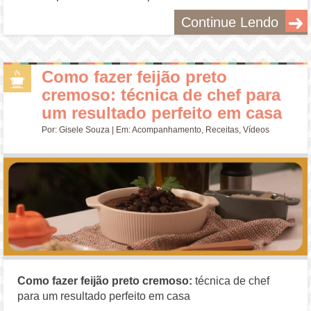
Continue Lendo
Como fazer feijão preto
cremoso: técnica de chef para
um resultado perfeito em casa
Por:
Gisele Souza
| Em:
Acompanhamento
,
Receitas
,
Vídeos
Como fazer feijão preto cremoso:
técnica de chef
para um resultado perfeito em casa