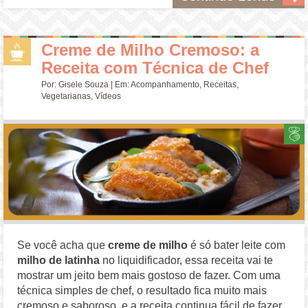
Creme de Milho Cremoso: a
Receita com Técnica de Chef
Por:
Gisele Souza
| Em:
Acompanhamento
,
Receitas
,
Vegetarianas
,
Vídeos
Se você acha que
creme de milho
é só bater leite com
milho de latinha
no liquidificador, essa receita vai te
mostrar um jeito bem mais gostoso de fazer. Com uma
técnica simples de chef, o resultado fica muito mais
cremoso e saboroso, e a receita continua fácil de fazer