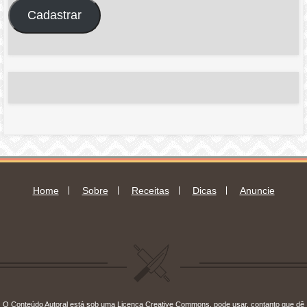
endereço
Cadastrar
de
e-
mail
Home
Sobre
Receitas
Dicas
Anuncie
O Conteúdo Autoral está sob uma Licença
Creative Commons
, pode usar, contanto que dê