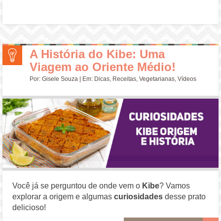
A História do Kibe: Uma
Viagem ao Oriente Médio!
Por:
Gisele Souza
| Em:
Dicas
,
Receitas
,
Vegetarianas
,
Vídeos
Você já se perguntou de onde vem o
Kibe
? Vamos
explorar a origem e algumas
curiosidades
desse prato
delicioso!