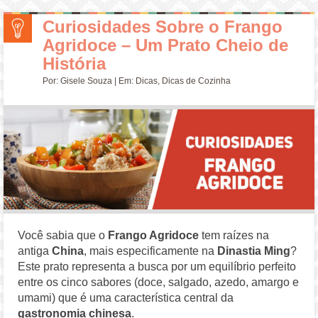
Curiosidades Sobre o Frango
Agridoce – Um Prato Cheio de
História
Por:
Gisele Souza
| Em:
Dicas
,
Dicas de Cozinha
Você sabia que o
Frango Agridoce
tem raízes na
antiga
China
, mais especificamente na
Dinastia Ming
?
Este prato representa a busca por um equilíbrio perfeito
entre os cinco sabores (doce, salgado, azedo, amargo e
umami) que é uma característica central da
gastronomia chinesa
.