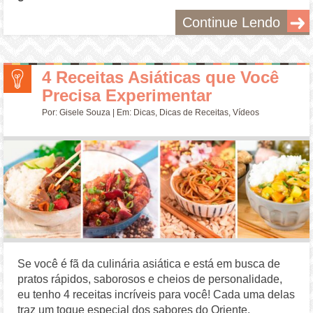
Continue Lendo
4 Receitas Asiáticas que Você
Precisa Experimentar
Por:
Gisele Souza
| Em:
Dicas
,
Dicas de Receitas
,
Vídeos
Se você é fã da culinária asiática e está em busca de
pratos rápidos, saborosos e cheios de personalidade,
eu tenho 4 receitas incríveis para você! Cada uma delas
traz um toque especial dos sabores do Oriente,