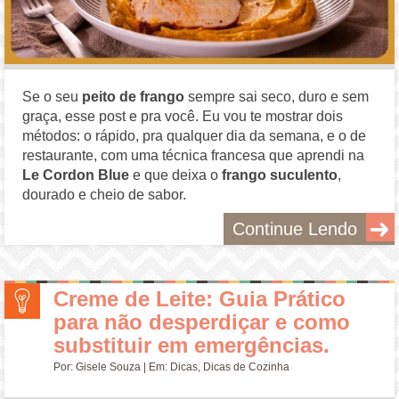
Se o seu
peito de frango
sempre sai seco, duro e sem
graça, esse post e pra você. Eu vou te mostrar dois
métodos: o rápido, pra qualquer dia da semana, e o de
restaurante, com uma técnica francesa que aprendi na
Le Cordon Blue
e que deixa o
frango suculento
,
dourado e cheio de sabor.
Continue Lendo
Creme de Leite: Guia Prático
para não desperdiçar e como
substituir em emergências.
Por:
Gisele Souza
| Em:
Dicas
,
Dicas de Cozinha