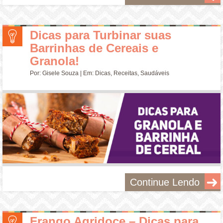
Dicas para Turbinar suas
Barrinhas de Cereais e
Granola!
Por:
Gisele Souza
| Em:
Dicas
,
Receitas
,
Saudáveis
Continue Lendo
Frango Agridoce – Dicas para