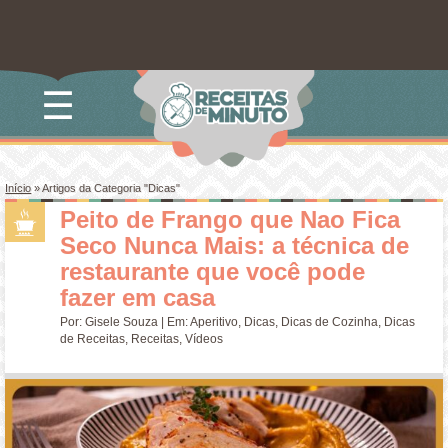
☰
Início
»
Artigos da Categoria "Dicas"
Peito de Frango que Nao Fica
Seco Nunca Mais: a técnica de
restaurante que você pode
fazer em casa
Por:
Gisele Souza
| Em:
Aperitivo
,
Dicas
,
Dicas de Cozinha
,
Dicas
de Receitas
,
Receitas
,
Vídeos