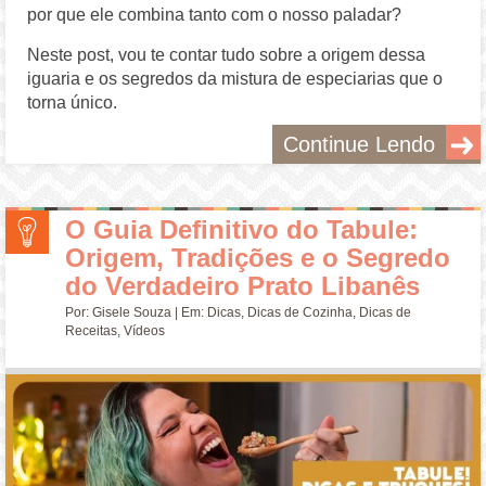
por que ele combina tanto com o nosso paladar?
Neste post, vou te contar tudo sobre a origem dessa
iguaria e os segredos da mistura de especiarias que o
torna único.
Continue Lendo
O Guia Definitivo do Tabule:
Origem, Tradições e o Segredo
do Verdadeiro Prato Libanês
Por:
Gisele Souza
| Em:
Dicas
,
Dicas de Cozinha
,
Dicas de
Receitas
,
Vídeos