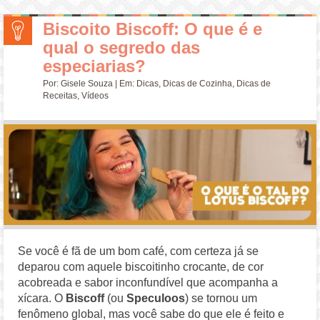
Biscoito Biscoff: O que é e
qual o segredo das
especiarias?
Por:
Gisele Souza
| Em:
Dicas
,
Dicas de Cozinha
,
Dicas de
Receitas
,
Vídeos
Se você é fã de um bom café, com certeza já se
deparou com aquele biscoitinho crocante, de cor
acobreada e sabor inconfundível que acompanha a
xícara. O
Biscoff
(ou
Speculoos
) se tornou um
fenômeno global, mas você sabe do que ele é feito e