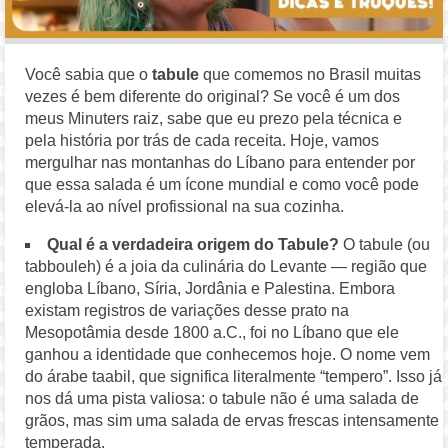
Você sabia que o
tabule
que comemos no Brasil muitas
vezes é bem diferente do original? Se você é um dos
meus Minuters raiz, sabe que eu prezo pela técnica e
pela história por trás de cada receita. Hoje, vamos
mergulhar nas montanhas do Líbano para entender por
que essa salada é um ícone mundial e como você pode
elevá-la ao nível profissional na sua cozinha.
Qual é a verdadeira origem do Tabule?
O tabule (ou
tabbouleh) é a joia da culinária do Levante — região que
engloba Líbano, Síria, Jordânia e Palestina. Embora
existam registros de variações desse prato na
Mesopotâmia desde 1800 a.C., foi no Líbano que ele
ganhou a identidade que conhecemos hoje. O nome vem
do árabe taabil, que significa literalmente “tempero”. Isso já
nos dá uma pista valiosa: o tabule não é uma salada de
grãos, mas sim uma salada de ervas frescas intensamente
temperada.