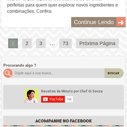
perfeitas para quem quer explorar novos ingredientes e
combinações. Confira:
Continue Lendo
Paginação
1
2
3
…
73
Próxima Página
de
posts
Procurando algo ?
BUSCAR
ACOMPANHE NO FACEBOOK