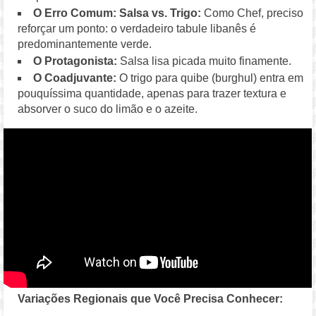
O Erro Comum: Salsa vs. Trigo:
Como Chef, preciso
reforçar um ponto: o verdadeiro tabule libanês é
predominantemente verde.
O Protagonista:
Salsa lisa picada muito finamente.
O Coadjuvante:
O trigo para quibe (burghul) entra em
pouquíssima quantidade, apenas para trazer textura e
absorver o suco do limão e o azeite.
Variações Regionais que Você Precisa Conhecer: