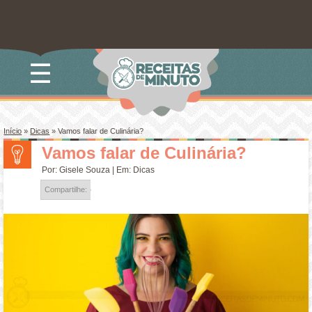
☰
Início
»
Dicas
»
Vamos falar de Culinária?
Vamos falar de Culinária?
Por:
Gisele Souza
| Em:
Dicas
Compartilhe: