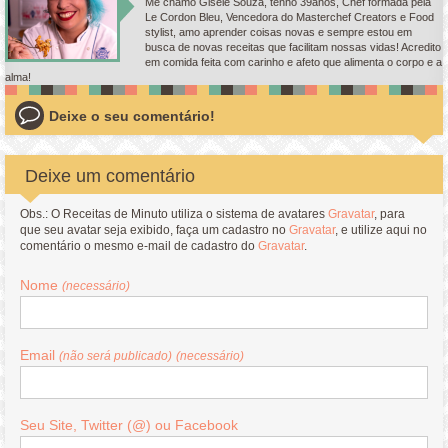
Me chamo Gisele Souza, tenho 39anos, Chef formada pela
Le Cordon Bleu, Vencedora do Masterchef Creators e Food
stylist, amo aprender coisas novas e sempre estou em
busca de novas receitas que facilitam nossas vidas! Acredito
em comida feita com carinho e afeto que alimenta o corpo e a
alma!
Deixe o seu comentário!
Deixe um comentário
Obs.: O Receitas de Minuto utiliza o sistema de avatares
Gravatar
, para
que seu avatar seja exibido, faça um cadastro no
Gravatar
, e utilize aqui no
comentário o mesmo e-mail de cadastro do
Gravatar
.
Nome
(necessário)
Email
(não será publicado)
(necessário)
Seu Site, Twitter (@) ou Facebook