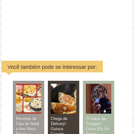
Você também pode se interessar por:
Receitas de
Chega de
O Sabor da
Ceia de Natal
Delivery!
Coragem:
e Ano Novo:
Guioza
Como Ela Se
Fáceis e
Caseiro
Tornou