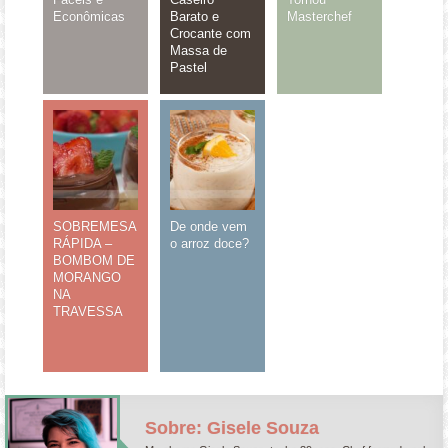
Econômicas
Barato e
Masterchef
Crocante com
Massa de
Pastel
SOBREMESA
De onde vem
RÁPIDA –
o arroz doce?
BOMBOM DE
MORANGO
NA
TRAVESSA
Sobre: Gisele Souza