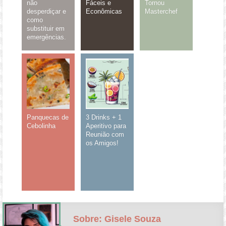
não
Fáceis e
Tornou
desperdiçar e
Econômicas
Masterchef
como
substituir em
emergências.
Panquecas de
3 Drinks + 1
Cebolinha
Aperitivo para
Reunião com
os Amigos!
Sobre: Gisele Souza