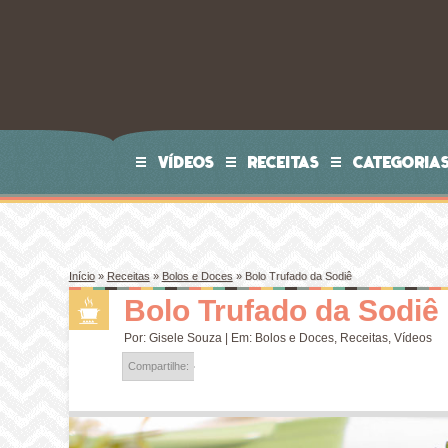
VÍDEOS
RECEITAS
CATEGORIA
Início
»
Receitas
»
Bolos e Doces
»
Bolo Trufado da Sodiê
Bolo Trufado da Sodiê
Por:
Gisele Souza
| Em:
Bolos e Doces
,
Receitas
,
Vídeos
Compartilhe: