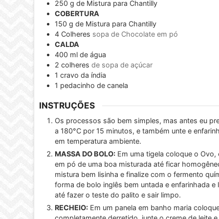
250
g
de Mistura para Chantilly
COBERTURA
150
g
de Mistura para Chantilly
4
Colheres
sopa de Chocolate em pó
CALDA
400
ml
de água
2
colheres
de sopa de açúcar
1
cravo da índia
1
pedacinho de canela
INSTRUÇÕES
Os processos são bem simples, mas antes eu preci
a 180°C por 15 minutos, e também unte e enfarinh
em temperatura ambiente.
MASSA DO BOLO:
Em uma tigela coloque o Ovo, ó
em pó de uma boa misturada até ficar homogêneo, 
mistura bem lisinha e finalize com o fermento qu
forma de bolo inglês bem untada e enfarinhada e
até fazer o teste do palito e sair limpo.
RECHEIO:
Em um panela em banho maria coloque o
completamente derretido, junte o creme de leite 