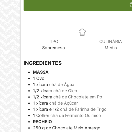
TIPO
CULINÁRIA
Sobremesa
Medio
INGREDIENTES
MASSA
1
Ovo
1
xícara
chá de Água
1/2
xícara
chá de Oleo
1/2
xícara
chá de Chocolate em Pó
1
xícara
chá de Açúcar
1
xícara e 1/2
chá de Farinha de Trigo
1
Colher
chá de Fermento Quimico
RECHEIO
250
g
de Chocolate Meio Amargo