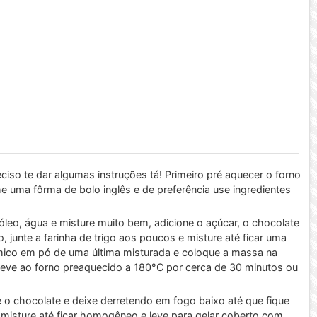
so te dar algumas instruções tá! Primeiro pré aquecer o forno
e uma fôrma de bolo inglês e de preferência use ingredientes
leo, água e misture muito bem, adicione o açúcar, o chocolate
junte a farinha de trigo aos poucos e misture até ficar uma
ímico em pó de uma última misturada e coloque a massa na
 leve ao forno preaquecido a 180°C por cerca de 30 minutos ou
 chocolate e deixe derretendo em fogo baixo até que fique
e misture até ficar homogêneo e leve para gelar coberto com