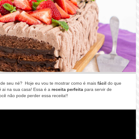
 de seu né? H
oje eu vou te mostrar como é mais
fácil
do que
ê
ai na sua casa! Essa é a
receita perfeita
para servir de
ocê não pode perder essa receita!!