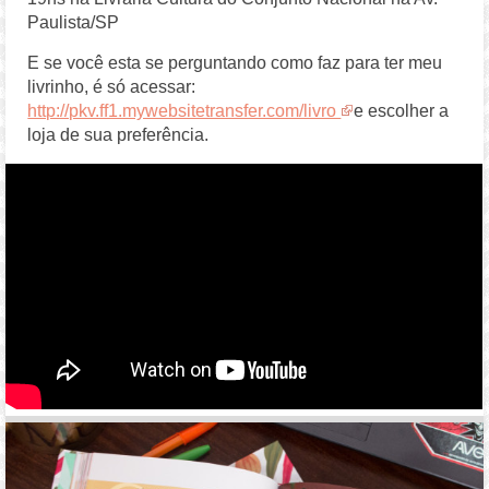
Paulista/SP
E se você esta se perguntando como faz para ter meu
livrinho, é só acessar:
http://pkv.ff1.mywebsitetransfer.com/livro
e escolher a
loja de sua preferência.