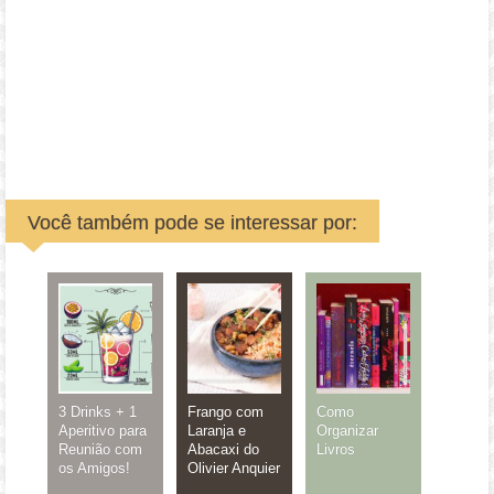
Você também pode se interessar por:
3 Drinks + 1
Frango com
Como
Aperitivo para
Laranja e
Organizar
Reunião com
Abacaxi do
Livros
os Amigos!
Olivier Anquier