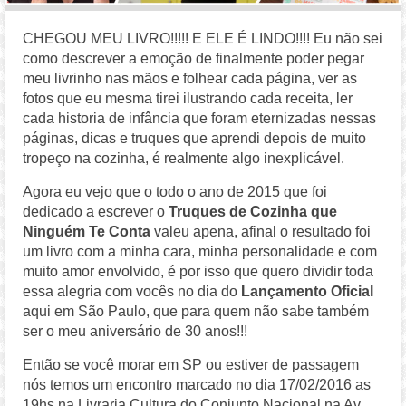
CHEGOU MEU LIVRO!!!!! E ELE É LINDO!!!! Eu não sei
como descrever a emoção de finalmente poder pegar
meu livrinho nas mãos e folhear cada página, ver as
fotos que eu mesma tirei ilustrando cada receita, ler
cada historia de infância que foram eternizadas nessas
páginas, dicas e truques que aprendi depois de muito
tropeço na cozinha, é realmente algo inexplicável.
Agora eu vejo que o todo o ano de 2015 que foi
dedicado a escrever o
Truques de Cozinha que
Ninguém Te Conta
valeu apena, afinal o resultado foi
um livro com a minha cara, minha personalidade e com
muito amor envolvido, é por isso que quero dividir toda
essa alegria com vocês no dia do
Lançamento Oficial
aqui em São Paulo, que para quem não sabe também
ser o meu aniversário de 30 anos!!!
Então se você morar em SP ou estiver de passagem
nós temos um encontro marcado no dia 17/02/2016 as
19hs na Livraria Cultura do Conjunto Nacional na Av.