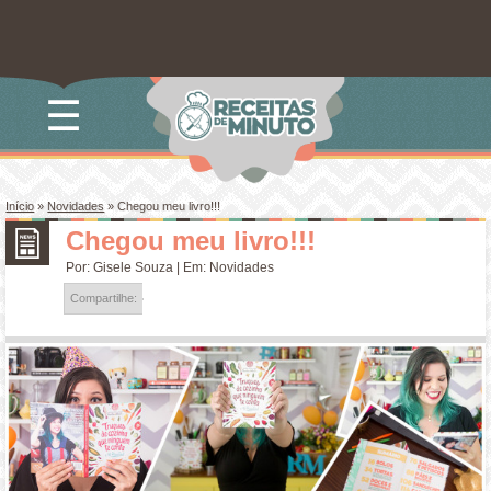
☰
Início
»
Novidades
»
Chegou meu livro!!!
Chegou meu livro!!!
Por:
Gisele Souza
| Em:
Novidades
Compartilhe: