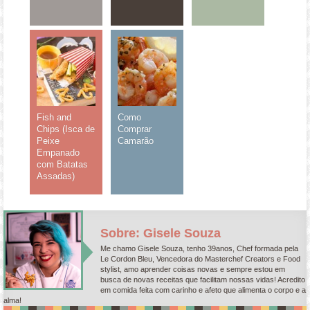
Fish and
Como
Chips (Isca de
Comprar
Peixe
Camarão
Empanado
com Batatas
Assadas)
Sobre: Gisele Souza
Me chamo Gisele Souza, tenho 39anos, Chef formada pela
Le Cordon Bleu, Vencedora do Masterchef Creators e Food
stylist, amo aprender coisas novas e sempre estou em
busca de novas receitas que facilitam nossas vidas! Acredito
em comida feita com carinho e afeto que alimenta o corpo e a
alma!