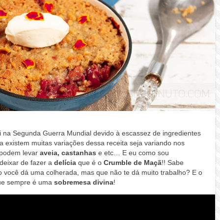
li na Segunda Guerra Mundial devido à escassez de ingredientes
ia existem muitas variações dessa receita seja variando nos
 podem levar
aveia, castanhas
e etc… E eu como sou
 deixar de fazer a
delícia
que é o
Crumble de Maçã
!! S
abe
do você dá uma colherada, mas que não te dá muito trabalho? E o
e sempre é uma
sobremesa divina
!