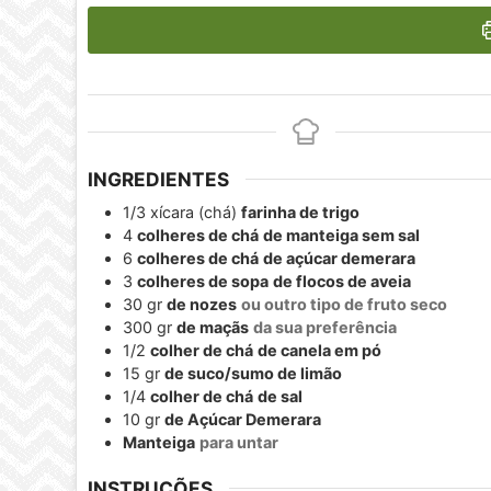
INGREDIENTES
1/3
xícara (chá)
farinha de trigo
4
colheres de chá
de manteiga sem sal
6
colheres de chá
de açúcar demerara
3
colheres de sopa
de flocos de aveia
30
gr
de nozes
ou outro tipo de fruto seco
300
gr
de maçãs
da sua preferência
1/2
colher de chá
de canela em pó
15
gr
de suco/sumo de limão
1/4
colher de chá
de sal
10
gr
de Açúcar Demerara
Manteiga
para untar
INSTRUÇÕES