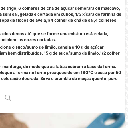
 de trigo, 6 colheres de chá de açúcar demerara ou mascavo,
a sem sal, gelada e cortada em cubos, 1/3 xícara de farinha de
sopa de flocos de aveia,1/4 colher de chá de sal,4 colheres
a dos dedos até que se forme uma mistura esfarelada,
 adicione as nozes cortadas.
ione o suco/sumo de limão, canela e 10 g de açúcar
jam bem distribuídos. 15 g de suco/sumo de limão,1/2 colher
 manteiga, de modo que as fatias cubram a base da forma.
oloque a forma no forno preaquecido em 180°C e asse por 50
 coloração dourada. Sirva o crumble de maçãs quente, puro