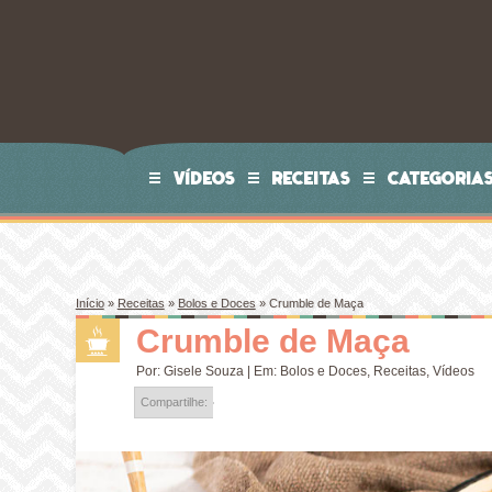
VÍDEOS
RECEITAS
CATEGORIA
Início
»
Receitas
»
Bolos e Doces
»
Crumble de Maça
Crumble de Maça
Por:
Gisele Souza
| Em:
Bolos e Doces
,
Receitas
,
Vídeos
Compartilhe: