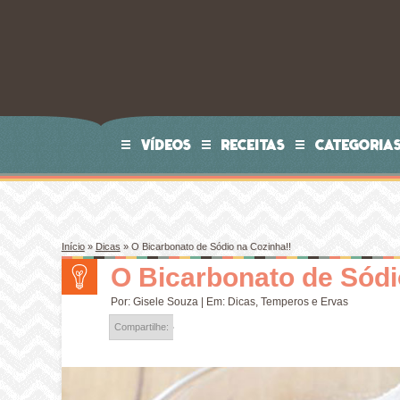
VÍDEOS
RECEITAS
CATEGORIA
Início
»
Dicas
»
O Bicarbonato de Sódio na Cozinha!!
O Bicarbonato de Sódi
Por:
Gisele Souza
| Em:
Dicas
,
Temperos e Ervas
Compartilhe: