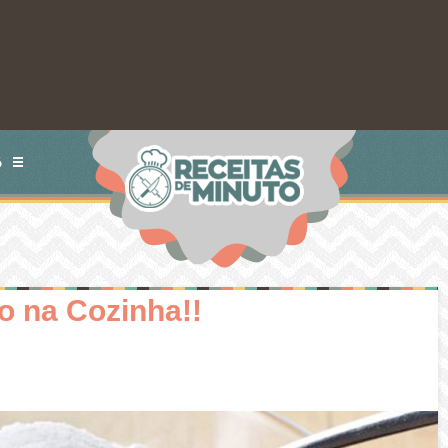
S
o na Cozinha!!