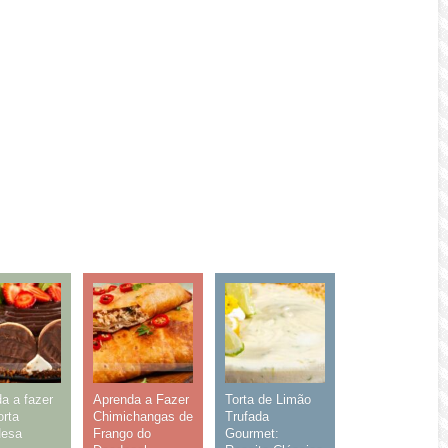
a a fazer
Aprenda a Fazer
Torta de Limão
rta
Chimichangas de
Trufada
desa
Frango do
Gourmet: