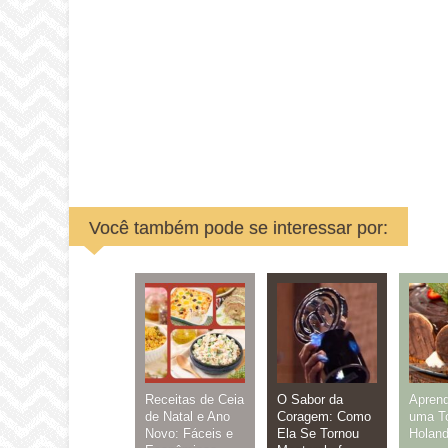
Você também pode se interessar por:
Receitas de Ceia
O Sabor da
Aprend
de Natal e Ano
Coragem: Como
uma To
Novo: Fáceis e
Ela Se Tornou
Holan