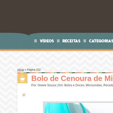
VÍDEOS
RECEITAS
CATEGORIA
Início
» Página 252
Bolo de Cenoura de M
Por:
Gisele Souza
| Em:
Bolos e Doces
,
Microondas
,
Receit