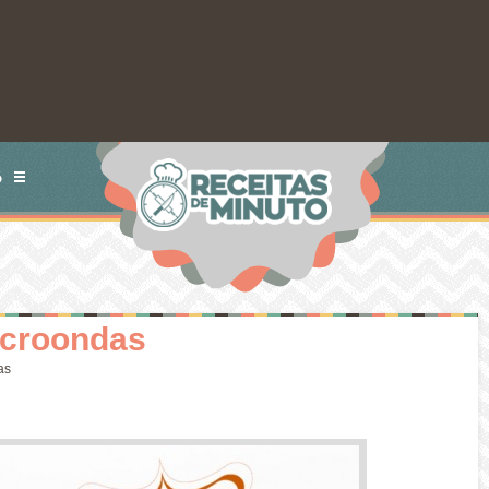
S
icroondas
as