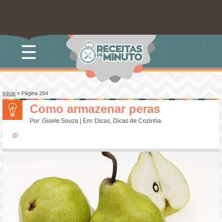
☰
Início
» Página 254
Como armazenar peras
Por:
Gisele Souza
| Em:
Dicas
,
Dicas de Cozinha