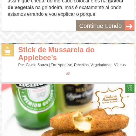
assim que chegar do mercado colocar eles na
gaveta
de vegetais
na geladeira, mas é exatamente ai onde
estamos errando e vou explicar o porque:
Continue Lendo
Stick de Mussarela do
Applebee’s
Por:
Gisele Souza
| Em:
Aperitivo
,
Receitas
,
Vegetarianas
,
Vídeos