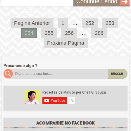
Continue Lendo
Paginação
Página Anterior
1
…
252
253
de
254
255
256
…
286
posts
Próxima Página
Procurando algo ?
BUSCAR
ACOMPANHE NO FACEBOOK