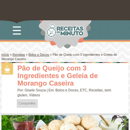
☰
Início
»
Receitas
»
Bolos e Doces
»
Pão de Queijo com 3 Ingredientes e Geleia de
Morango Caseira
Pão de Queijo com 3
Ingredientes e Geleia de
Morango Caseira
Por:
Gisele Souza
| Em:
Bolos e Doces
,
ETC
,
Receitas
,
sem
gluten
,
Vídeos
Compartilhe: