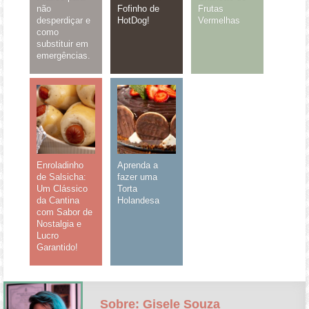
não
Fofinho de
Frutas
desperdiçar e
HotDog!
Vermelhas
como
substituir em
emergências.
Enroladinho
Aprenda a
de Salsicha:
fazer uma
Um Clássico
Torta
da Cantina
Holandesa
com Sabor de
Nostalgia e
Lucro
Garantido!
Sobre: Gisele Souza