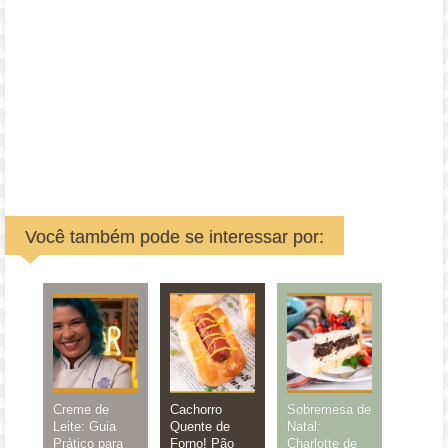
Você também pode se interessar por:
Creme de
Cachorro
Sobremesa de
Leite: Guia
Quente de
Natal:
Prático para
Forno! Pão
Charlotte de