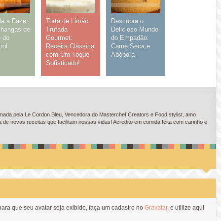
a a Fazer
Torta de Limão
Descubra o
changas de
Trufada
Delicioso Mundo
 do
Gourmet:
do Empadão:
ool
Receita Clássica
Carne Seca e
com Um Toque
Abóbora
Sofisticado!
ada pela Le Cordon Bleu, Vencedora do Masterchef Creators e Food stylist, amo
e novas receitas que facilitam nossas vidas! Acredito em comida feita com carinho e
 para que seu avatar seja exibido, faça um cadastro no
Gravatar
, e utilize aqui