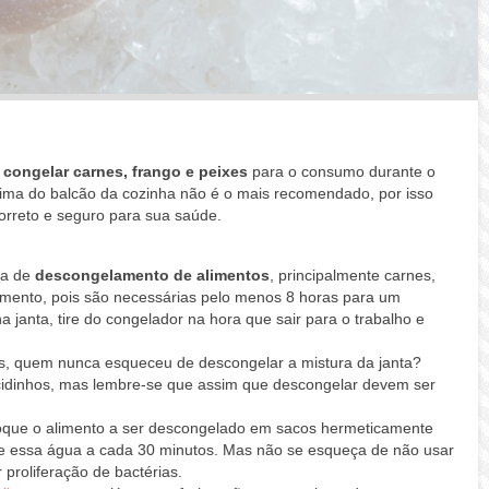
a
congelar carnes, frango e peixes
para o consumo durante o
ma do balcão da cozinha não é o mais recomendado, por isso
orreto e seguro para sua saúde.
ta de
descongelamento de alimentos
, principalmente carnes,
amento, pois são necessárias pelo menos 8 horas para um
a janta, tire do congelador na hora que sair para o trabalho e
s, quem nunca esqueceu de descongelar a mistura da janta?
cidinhos, mas lembre-se que assim que descongelar devem ser
loque o alimento a ser descongelado em sacos hermeticamente
e essa água a cada 30 minutos. Mas não se esqueça de não usar
proliferação de bactérias.