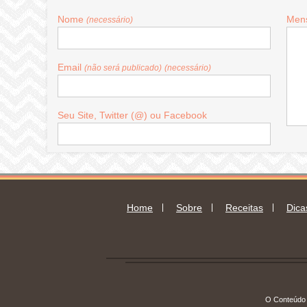
Nome
Men
(necessário)
Email
(não será publicado)
(necessário)
Seu Site, Twitter (@) ou Facebook
Home
Sobre
Receitas
Dica
O Conteúdo 