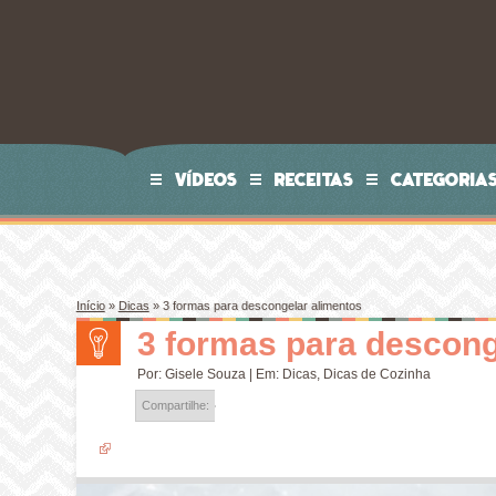
VÍDEOS
RECEITAS
CATEGORIA
Início
»
Dicas
»
3 formas para descongelar alimentos
3 formas para descong
Por:
Gisele Souza
| Em:
Dicas
,
Dicas de Cozinha
Compartilhe: