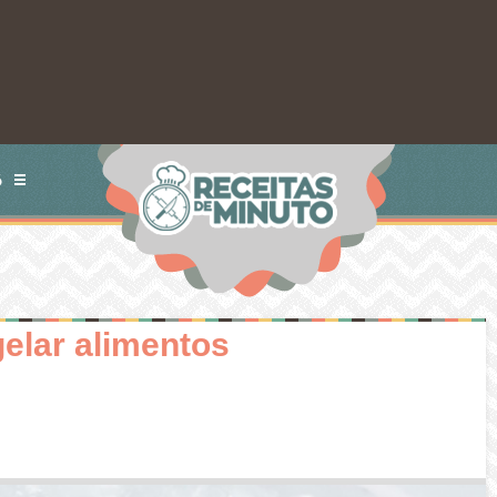
S
elar alimentos