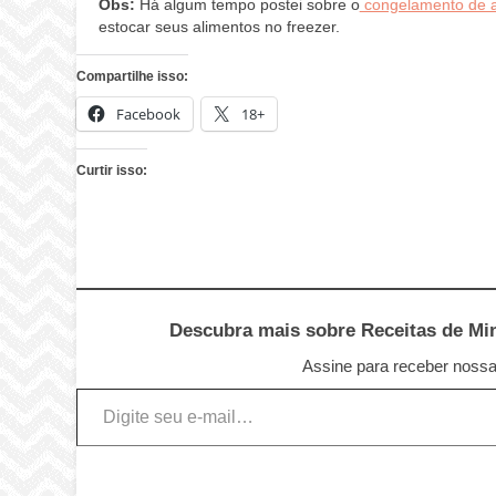
Obs:
Há algum tempo postei sobre o
congelamento de a
estocar seus alimentos no freezer.
Compartilhe isso:
Facebook
18+
Curtir isso:
Descubra mais sobre Receitas de Minu
Assine para receber nossas
Digite seu e-mail…