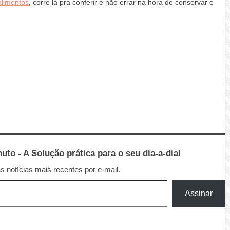
limentos
, corre lá pra conferir e não errar na hora de conservar e
to - A Solução prática para o seu dia-a-dia!
 notícias mais recentes por e-mail.
Assinar