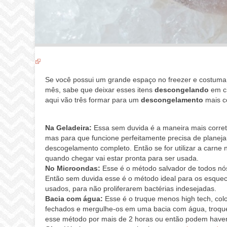
Se você possui um grande espaço no freezer e costum
mês, sabe que deixar esses itens
descongelando
em ci
aqui vão três formar para um
descongelamento
mais c
Na Geladeira:
Essa sem duvida é a maneira mais corre
mas para que funcione perfeitamente precisa de planej
descogelamento completo. Então se for utilizar a carne n
quando chegar vai estar pronta para ser usada.
No Microondas:
Esse é o método salvador de todos nó
Então sem duvida esse é o método ideal para os esque
usados, para não proliferarem bactérias indesejadas.
Bacia com água:
Esse é o truque menos high tech, co
fechados e mergulhe-os em uma bacia com água, troqu
esse método por mais de 2 horas ou então podem haver 