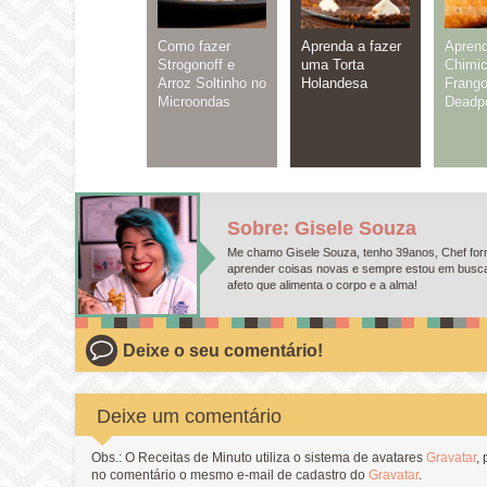
Como fazer
Aprenda a fazer
Aprend
Strogonoff e
uma Torta
Chimi
Arroz Soltinho no
Holandesa
Frango
Microondas
Deadp
Sobre: Gisele Souza
Me chamo Gisele Souza, tenho 39anos, Chef form
aprender coisas novas e sempre estou em busca d
afeto que alimenta o corpo e a alma!
Deixe o seu comentário!
Deixe um comentário
Obs.: O Receitas de Minuto utiliza o sistema de avatares
Gravatar
,
no comentário o mesmo e-mail de cadastro do
Gravatar
.