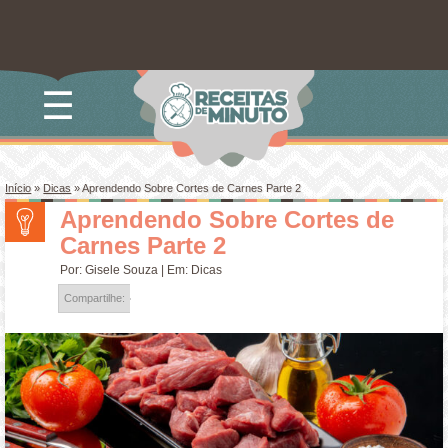
☰
Início
»
Dicas
»
Aprendendo Sobre Cortes de Carnes Parte 2
Aprendendo Sobre Cortes de
Carnes Parte 2
Por:
Gisele Souza
| Em:
Dicas
Compartilhe: