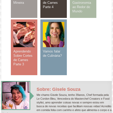
Mineira
de Carnes
Gastronomia
Parte 4
ao Redor do
Mundo
Aprendendo
Vamos falar
Sobre Cortes
de Culinária?
de Carnes
Parte 3
Sobre: Gisele Souza
Me chamo Gisele Souza, tenho 39anos, Chef formada pela
Le Cordon Bleu, Vencedora do Masterchef Creators e Food
stylist, amo aprender coisas novas e sempre estou em
busca de novas receitas que facilitam nossas vidas! Acredito
em comida feita com carinho e afeto que alimenta o corpo e a