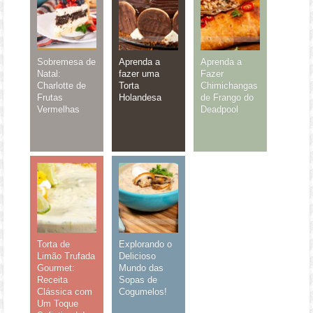
Sobremesa de
Aprenda a
Aprenda a
Natal:
fazer uma
Fazer
Charlotte de
Torta
Chimichangas
Frutas
Holandesa
de Frango do
Vermelhas
Deadpool
Torta de
Explorando o
Limão Trufada
Delicioso
Gourmet:
Mundo das
Receita
Sopas de
Clássica com
Cogumelos!
Um Toque