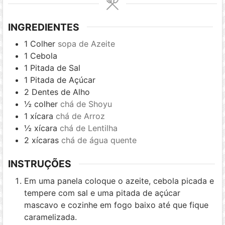
INGREDIENTES
1
Colher
sopa de Azeite
1
Cebola
1
Pitada de Sal
1
Pitada de Açúcar
2
Dentes de Alho
½
colher
chá de Shoyu
1
xícara
chá de Arroz
½
xícara
chá de Lentilha
2
xícaras
chá de água quente
INSTRUÇÕES
Em uma panela coloque o azeite, cebola picada e
tempere com sal e uma pitada de açúcar
mascavo e cozinhe em fogo baixo até que fique
caramelizada.