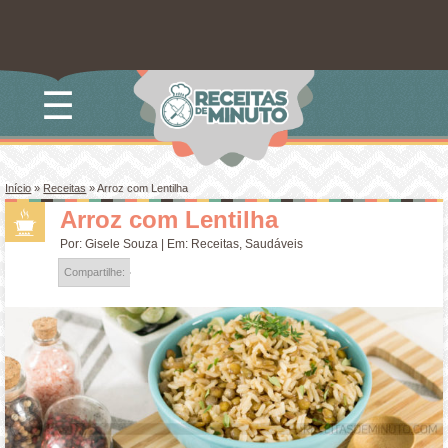
☰
Início
»
Receitas
»
Arroz com Lentilha
Arroz com Lentilha
Por:
Gisele Souza
| Em:
Receitas
,
Saudáveis
Compartilhe: