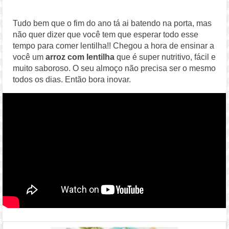
Tudo bem que o fim do ano tá ai batendo na porta, mas
não quer dizer que você tem que esperar todo esse
tempo para comer lentilha!! Chegou a hora de ensinar a
você um
arroz com lentilha
que é super nutritivo, fácil e
muito saboroso. O seu almoço não precisa ser o mesmo
todos os dias. Então bora inovar.