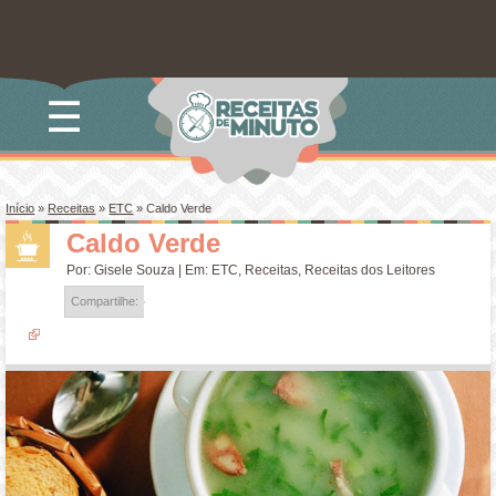
☰
Início
»
Receitas
»
ETC
»
Caldo Verde
Caldo Verde
Por:
Gisele Souza
| Em:
ETC
,
Receitas
,
Receitas dos Leitores
Compartilhe: