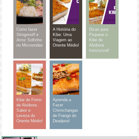
Como fazer
A História do
Dicas para
Strogonoff e
Kibe: Uma
Preparar o
Arroz Soltinho
Viagem ao
Kibe de
no Microondas
Oriente Médio!
Abóbora
Irresistível!
Kibe de Forno
Aprenda a
de Abóbora:
Fazer
Sabor e
Chimichangas
Leveza do
de Frango do
Oriente Médio!
Deadpool