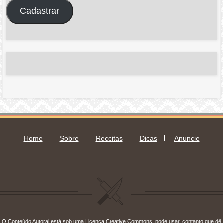
endereço
Cadastrar
de
e-
mail
Home
Sobre
Receitas
Dicas
Anuncie
O Conteúdo Autoral está sob uma Licença
Creative Commons
, pode usar, contanto que dê