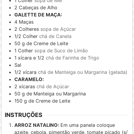
1
Colher
sopa de Mel
2
Cabeças de Alho
GALETTE DE MAÇA:
4
Maças
2
Colheres
sopa de Açúcar
1/2
Colher
chá de Canela
50
g
de Creme de Leite
1
Colher
sopa de Suco de Limão
1
xícara e 1/2
chá de Farinha de Trigo
Sal
1/2
xícara
chá de Manteiga ou Margarina (gelada)
CARAMELO:
2
xícaras
chá de Açúcar
50
g
de Manteiga ou Margarina
150
g
de Creme de Leite
INSTRUÇÕES
ARROZ NATALINO:
Em uma panela coloque
azeite, cebola, pimentão verde, tomate picado (s/