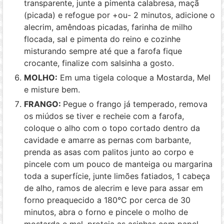
transparente, junte a pimenta calabresa, maçã
(picada) e refogue por +ou- 2 minutos, adicione o
alecrim, amêndoas picadas, farinha de milho
flocada, sal e pimenta do reino e cozinhe
misturando sempre até que a farofa fique
crocante, finalize com salsinha a gosto.
MOLHO:
Em uma tigela coloque a Mostarda, Mel
e misture bem.
FRANGO:
Pegue o frango já temperado, remova
os miúdos se tiver e recheie com a farofa,
coloque o alho com o topo cortado dentro da
cavidade e amarre as pernas com barbante,
prenda as asas com palitos junto ao corpo e
pincele com um pouco de manteiga ou margarina
toda a superfície, junte limões fatiados, 1 cabeça
de alho, ramos de alecrim e leve para assar em
forno preaquecido a 180°C por cerca de 30
minutos, abra o forno e pincele o molho de
mostarda e mel, proteja as asinhas com papel