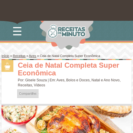
☰
Início
»
Receitas
»
Aves
»
Ceia de Natal Completa Super Econômica
Ceia de Natal Completa Super
Econômica
Por:
Gisele Souza
| Em:
Aves
,
Bolos e Doces
,
Natal e Ano Novo
,
Receitas
,
Vídeos
Compartilhe: