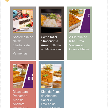
Sobremesa de
Como fazer
A História do
Natal:
Strogonoff e
Kibe: Uma
Charlotte de
Arroz Soltinho
Viagem ao
Frutas
no Microondas
Oriente Médio!
Vermelhas
Dicas para
Kibe de Forno
Preparar o
de Abóbora:
Kibe de
Sabor e
Abóbora
Leveza do