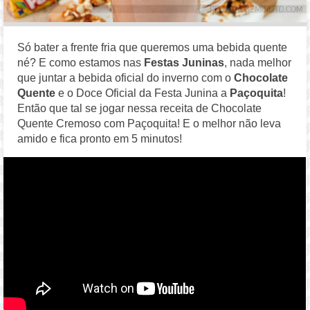
Só bater a frente fria que queremos uma bebida quente
né? E como estamos nas
Festas Juninas
, nada melhor
que juntar a bebida oficial do inverno com o
Chocolate
Quente
e o Doce Oficial da Festa Junina a
Paçoquita
!
Então que tal se jogar nessa receita de Chocolate
Quente Cremoso com Paçoquita! E o melhor não leva
amido e fica pronto em 5 minutos!