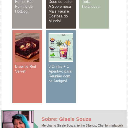
Forno! Pão
Doce de Leite:
Torta
Fofinho de
A Sobremesa
Holandesa
HotDog!
Mais Fácil e
Gostosa do
Mundo!
Brownie Red
3 Drinks + 1
Velvet
Aperitivo para
Reunião com
os Amigos!
Sobre: Gisele Souza
Me chamo Gisele Souza, tenho 39anos, Chef formada pela