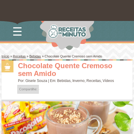
☰
Início
»
Receitas
»
Bebidas
»
Chocolate Quente Cremoso sem Amido
Chocolate Quente Cremoso
sem Amido
Por:
Gisele Souza
| Em:
Bebidas
,
Inverno
,
Receitas
,
Vídeos
Compartilhe: