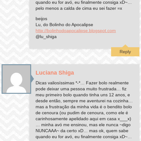
quando eu for avó, eu finalmente consiga xD~…
pelo menos a calda de cima eu sei fazer =x
beijos
Lu, do Bolinho do Apocalipse
http://bolinhodoapocalipse.blogspot.com
@lu_shiga
Reply
Luciana Shiga
Dicas valiosíssimas *-*… Fazer bolo realmente
pode deixar uma pessoa muito frustrada… fiz
meu primeiro bolo quando tinha uns 12 anos, e
desde então, sempre me aventurei na cozinha…
mas a frustração da minha vida é o bendito bolo
de cenoura (ou pudim de cenoura, como ele é
carinhosamente apelidado aqui em casa x___x)
… minha avó me ensinou, mas ele nunca ~digo
NUNCAAA~ da certo xD… mas ok, quem sabe
quando eu for avó, eu finalmente consiga xD~…