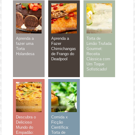
Aprenda a
Aprenda a
Torta de
fazer uma
Fazer
Limão Trufada
Torta
Chimichangas
Gourmet:
Holandesa
de Frango do
Receita
Deadpool
Clássica com
Um Toque
Sofisticado!
Descubra o
Comida x
Delicioso
Ficção
Mundo do
Científica:
Empadão:
Torta de