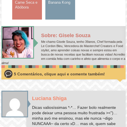
Carne Seca e
Banana Kong
Abóbora
Sobre: Gisele Souza
Me chamo Gisele Souza, tenho 39anos, Chef formada pela
Le Cordon Bleu, Vencedora do Masterchef Creators e Food
stylist, amo aprender coisas novas e sempre estou em
busca de novas receitas que facilitam nossas vidas! Acredito
em comida feita com carinho e afeto que alimenta o corpo e a
alma!
5 Comentários, clique aqui e comente também!
Luciana Shiga
Dicas valiosíssimas *-*… Fazer bolo realmente
pode deixar uma pessoa muito frustrada ><")…
minha avó me ensinou, mas ele nunca ~digo
NUNCAAA~ da certo xD… mas ok, quem sabe