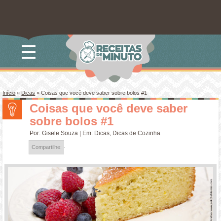
☰
Início
»
Dicas
»
Coisas que você deve saber sobre bolos #1
Coisas que você deve saber
sobre bolos #1
Por:
Gisele Souza
| Em:
Dicas
,
Dicas de Cozinha
Compartilhe: