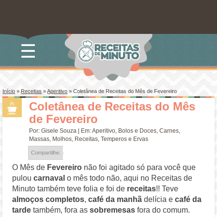
☰
Início
»
Receitas
»
Aperitivo
»
Coletânea de Receitas do Mês de Fevereiro
Coletânea de Receitas do Mês
de Fevereiro
Por:
Gisele Souza
| Em:
Aperitivo
,
Bolos e Doces
,
Carnes
,
Massas
,
Molhos
,
Receitas
,
Temperos e Ervas
Compartilhe:
O Mês de
Fevereiro
não foi agitado só para você que
pulou
carnaval
o mês todo não, aqui no Receitas de
Minuto também teve folia e foi de
receitas
!! Teve
almoços completos
,
café da manhã
delícia e
café da
tarde
também, fora as
sobremesas
fora do comum.