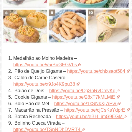
Medalhão ao Molho Madeira –
https://youtu.be/v5rBuGEGVbs
Pão de Queijo Gigante –
https://youtu.be/chlxsaot584
Caldo de Carne Caseiro –
https://youtu.be/x9Jo4K9pu38
Baião de Dois –
https://youtu.be/OpSnRvCmvKg
Cookie Gigante –
https://youtu.be/28xT7kMLMtE
Bolo Pão de Mel –
https://youtu.be/1kSNkXj7iPw
Macarrão na Pressão –
https://youtu.be/cjCsKsYdprE
Batata Recheada –
https://youtu.be/eBH_imG9EGM
Bolinho Cueca Virada –
https://youtu.be/TSpNDhDVRT4