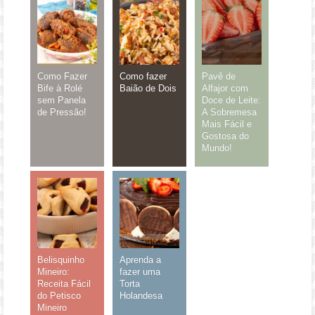
Como Fazer
Como fazer
Pavê de
Bife à Rolé
Baião de Dois
Alfajor com
sem Panela
Doce de Leite:
de Pressão!
A Sobremesa
Mais Fácil e
Gostosa do
Mundo!
Belisquinho
Aprenda a
Mineiro:
fazer uma
Receita Fácil
Torta
do Petisco
Holandesa
Mineiro