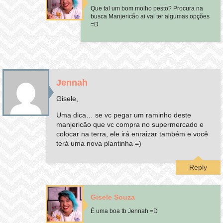
Que tal um bom molho pesto? Procura na
busca Manjericão ai vai ter algumas opções
=D
Jennah
Gisele,
Uma dica… se vc pegar um raminho deste
manjericão que vc compra no supermercado e
colocar na terra, ele irá enraizar também e você
terá uma nova plantinha =)
Reply
Gisele Souza
É uma boa tb Jennah =D