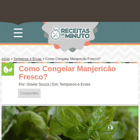
☰
Início
»
Temperos e Ervas
»
Como Congelar Manjericão Fresco?
Como Congelar Manjericão
Fresco?
Por:
Gisele Souza
| Em:
Temperos e Ervas
Compartilhe: