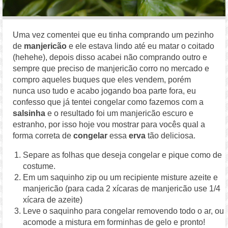
Uma vez comentei que eu tinha comprando um pezinho
de
manjericão
e ele estava lindo até eu matar o coitado
(hehehe), depois disso acabei não comprando outro e
sempre que preciso de manjericão corro no mercado e
compro aqueles buques que eles vendem, porém
nunca uso tudo e acabo jogando boa parte fora, eu
confesso que já tentei congelar como fazemos com a
salsinha
e o resultado foi um manjericão escuro e
estranho, por isso hoje vou mostrar para vocês qual a
forma correta de
congelar
essa
erva
tão deliciosa.
Separe as folhas que deseja congelar e pique como de
costume.
Em um saquinho zip ou um recipiente misture azeite e
manjericão (para cada 2 xícaras de manjericão use 1/4
xícara de azeite)
Leve o saquinho para congelar removendo todo o ar, ou
acomode a mistura em forminhas de gelo e pronto!