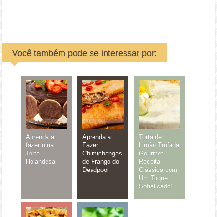
Você também pode se interessar por:
Aprenda a
Aprenda a
Torta de
fazer uma
Fazer
Limão Trufada
Torta
Chimichangas
Gourmet:
Holandesa
de Frango do
Receita
Deadpool
Clássica com
Um Toque
Sofisticado!