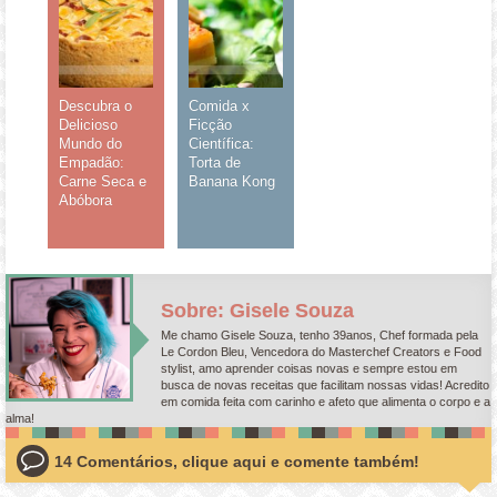
Descubra o
Comida x
Delicioso
Ficção
Mundo do
Científica:
Empadão:
Torta de
Carne Seca e
Banana Kong
Abóbora
Sobre: Gisele Souza
Me chamo Gisele Souza, tenho 39anos, Chef formada pela
Le Cordon Bleu, Vencedora do Masterchef Creators e Food
stylist, amo aprender coisas novas e sempre estou em
busca de novas receitas que facilitam nossas vidas! Acredito
em comida feita com carinho e afeto que alimenta o corpo e a
alma!
14 Comentários, clique aqui e comente também!