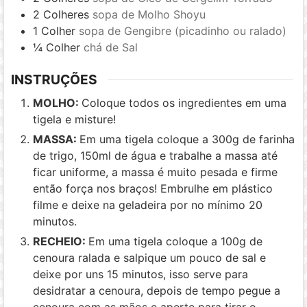
2
Colheres
sopa de Molho Shoyu
1
Colher
sopa de Gengibre (picadinho ou ralado)
¼
Colher
chá de Sal
INSTRUÇÕES
MOLHO:
Coloque todos os ingredientes em uma
tigela e misture!
MASSA:
Em uma tigela coloque a 300g de farinha
de trigo, 150ml de água e trabalhe a massa até
ficar uniforme, a massa é muito pesada e firme
então força nos braços! Embrulhe em plástico
filme e deixe na geladeira por no mínimo 20
minutos.
RECHEIO:
Em uma tigela coloque a 100g de
cenoura ralada e salpique um pouco de sal e
deixe por uns 15 minutos, isso serve para
desidratar a cenoura, depois de tempo pegue a
cenoura com as mãos e aperte para tirar o