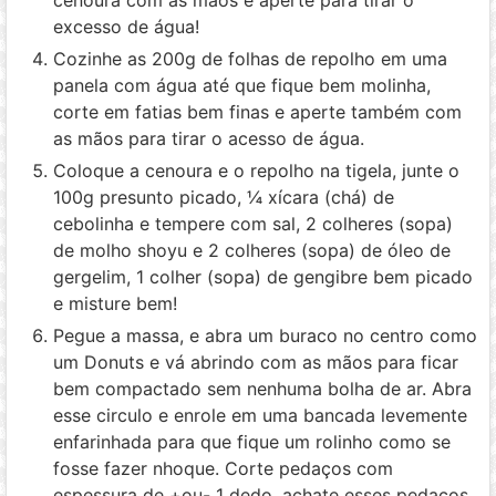
excesso de água!
Cozinhe as 200g de folhas de repolho em uma
panela com água até que fique bem molinha,
corte em fatias bem finas e aperte também com
as mãos para tirar o acesso de água.
Coloque a cenoura e o repolho na tigela, junte o
100g presunto picado, ¼ xícara (chá) de
cebolinha e tempere com sal, 2 colheres (sopa)
de molho shoyu e 2 colheres (sopa) de óleo de
gergelim, 1 colher (sopa) de gengibre bem picado
e misture bem!
Pegue a massa, e abra um buraco no centro como
um Donuts e vá abrindo com as mãos para ficar
bem compactado sem nenhuma bolha de ar. Abra
esse circulo e enrole em uma bancada levemente
enfarinhada para que fique um rolinho como se
fosse fazer nhoque. Corte pedaços com
espessura de +ou- 1 dedo, achate esses pedaços