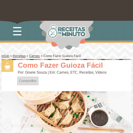
☰
Início
»
Receitas
»
Carnes
»
Como Fazer Guioza Fácil
Como Fazer Guioza Fácil
Por:
Gisele Souza
| Em:
Carnes
,
ETC
,
Receitas
,
Vídeos
Compartilhe: