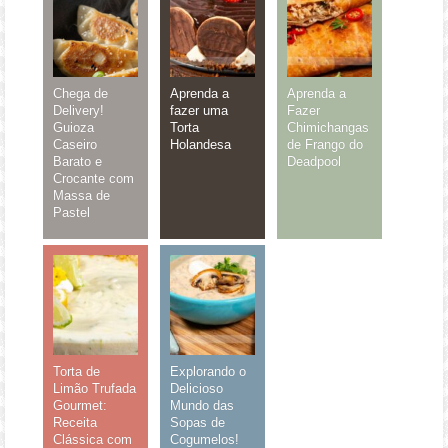
Chega de
Aprenda a
Aprenda a
Delivery!
fazer uma
Fazer
Guioza
Torta
Chimichangas
Caseiro
Holandesa
de Frango do
Barato e
Deadpool
Crocante com
Massa de
Pastel
Torta de
Explorando o
Limão Trufada
Delicioso
Gourmet:
Mundo das
Receita
Sopas de
Clássica com
Cogumelos!