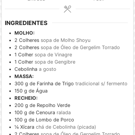
INGREDIENTES
MOLHO:
2
Colheres
sopa de Molho Shoyu
2
Colheres
sopa de Óleo de Gergelim Torrado
1
Colher
sopa de Vinagre
1
Colher
sopa de Gengibre
Cebolinha
a gosto
MASSA:
300
g
de Farinha de Trigo
tradicional s/ fermento
150
g
de Água
RECHEIO:
200
g
de Repolho Verde
100
g
de Cenoura
ralada
100
g
de Lombo de Porco
¼
Xícara
chá de Cebolinha (picada)
2
Colheres
sopa de Óleo de Gergelim Torrado