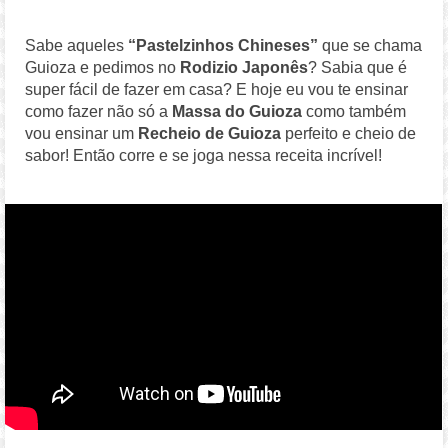
Sabe aqueles
“Pastelzinhos Chineses”
que se chama
Guioza e pedimos no
Rodizio Japonês
? Sabia que é
super fácil de fazer em casa? E hoje eu vou te ensinar
como fazer não só a
Massa do Guioza
como também
vou ensinar um
Recheio de Guioza
perfeito e cheio de
sabor! Então corre e se joga nessa receita incrível!