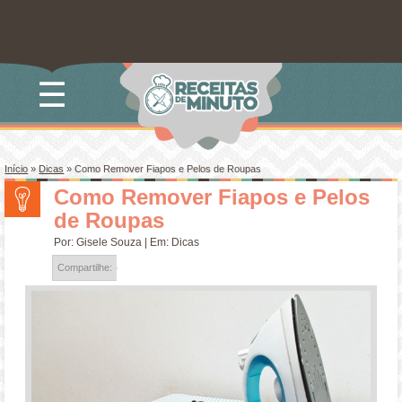
☰
Início
»
Dicas
»
Como Remover Fiapos e Pelos de Roupas
Como Remover Fiapos e Pelos
de Roupas
Por:
Gisele Souza
| Em:
Dicas
Compartilhe: