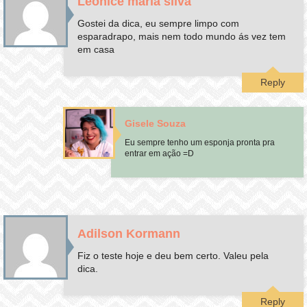
Leonice maria silva
Gostei da dica, eu sempre limpo com
esparadrapo, mais nem todo mundo ás vez tem
em casa
Reply
Gisele Souza
Eu sempre tenho um esponja pronta pra
entrar em ação =D
Adilson Kormann
Fiz o teste hoje e deu bem certo. Valeu pela
dica.
Reply