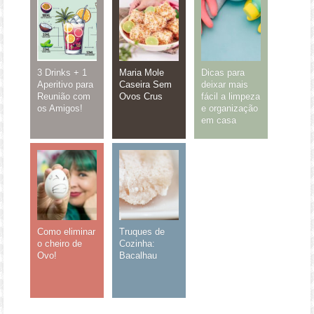
3 Drinks + 1
Maria Mole
Dicas para
Aperitivo para
Caseira Sem
deixar mais
Reunião com
Ovos Crus
fácil a limpeza
os Amigos!
e organização
em casa
Como eliminar
Truques de
o cheiro de
Cozinha:
Ovo!
Bacalhau