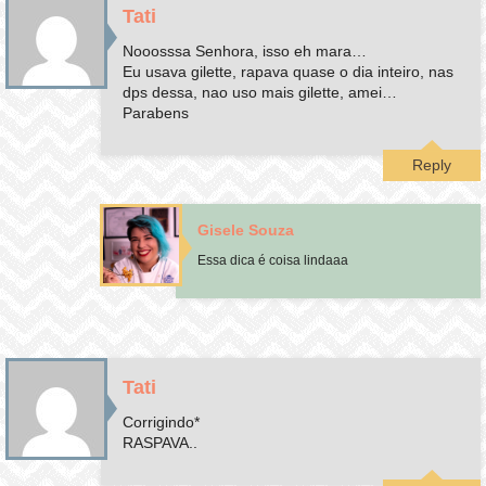
Tati
Nooosssa Senhora, isso eh mara…
Eu usava gilette, rapava quase o dia inteiro, nas
dps dessa, nao uso mais gilette, amei…
Parabens
Reply
Gisele Souza
Essa dica é coisa lindaaa
Tati
Corrigindo*
RASPAVA..