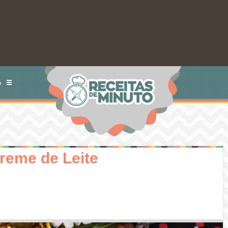
S
reme de Leite