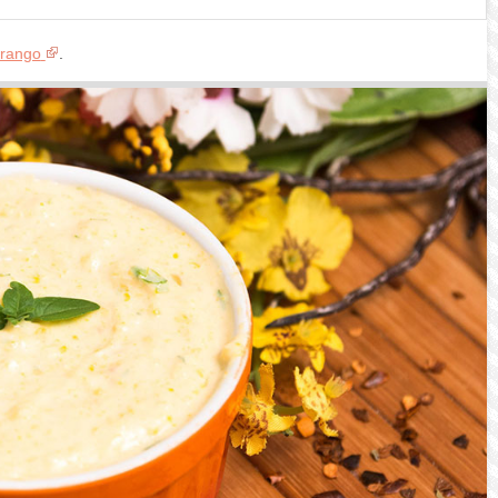
Frango
.