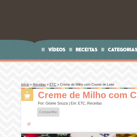
VÍDEOS
RECEITAS
CATEGORIA
Início
»
Receitas
»
ETC
»
Creme de Milho com Creme de Leite
Creme de Milho com C
Por:
Gisele Souza
| Em:
ETC
,
Receitas
Compartilhe: