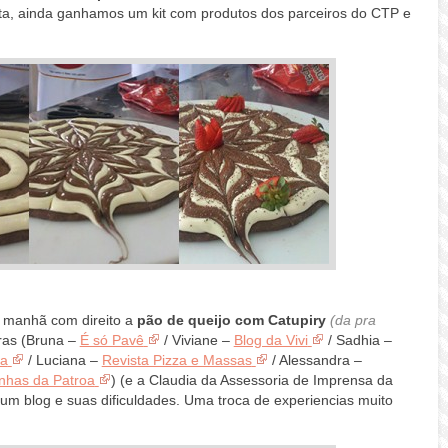
ta, ainda ganhamos um kit com produtos dos parceiros do CTP e
da manhã com direito a
pão de queijo com Catupiry
(da pra
iras (Bruna –
É só Pavê
/ Viviane –
Blog da Vivi
/ Sadhia –
ha
/ Luciana –
Revista Pizza e Massas
/ Alessandra –
nhas da Patroa
) (e a Claudia da Assessoria de Imprensa da
um blog e suas dificuldades. Uma troca de experiencias muito