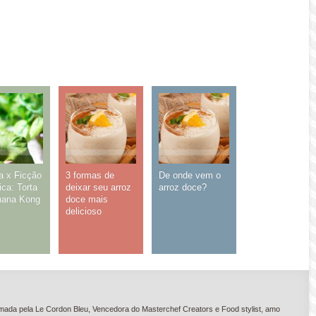
a x Ficção
3 formas de
De onde vem o
ica: Torta
deixar seu arroz
arroz doce?
nana Kong
doce mais
delicioso
ada pela Le Cordon Bleu, Vencedora do Masterchef Creators e Food stylist, amo