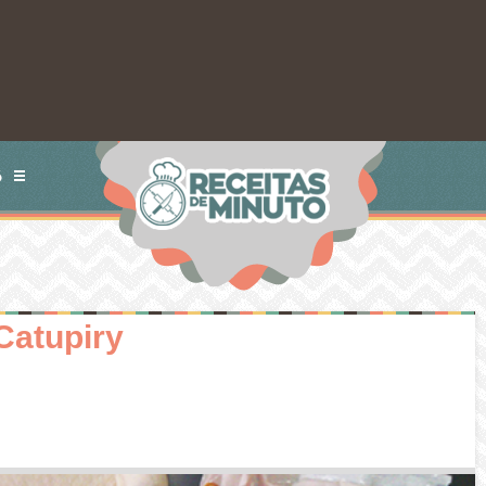
S
Catupiry