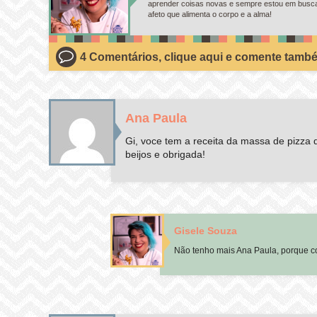
aprender coisas novas e sempre estou em busca d
afeto que alimenta o corpo e a alma!
4 Comentários, clique aqui e comente tamb
Ana Paula
Gi, voce tem a receita da massa de pizza
beijos e obrigada!
Gisele Souza
Não tenho mais Ana Paula, porque co