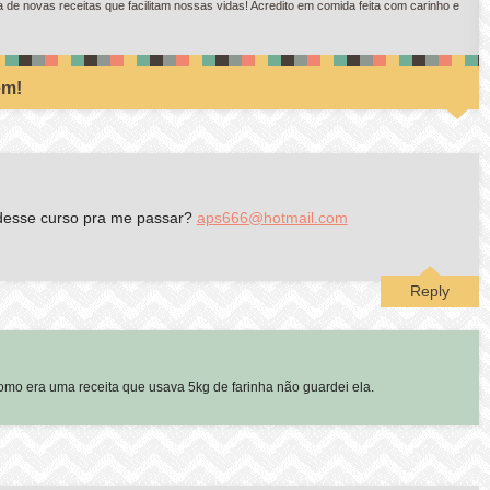
e novas receitas que facilitam nossas vidas! Acredito em comida feita com carinho e
ém!
 desse curso pra me passar?
aps666@hotmail.com
Reply
mo era uma receita que usava 5kg de farinha não guardei ela.