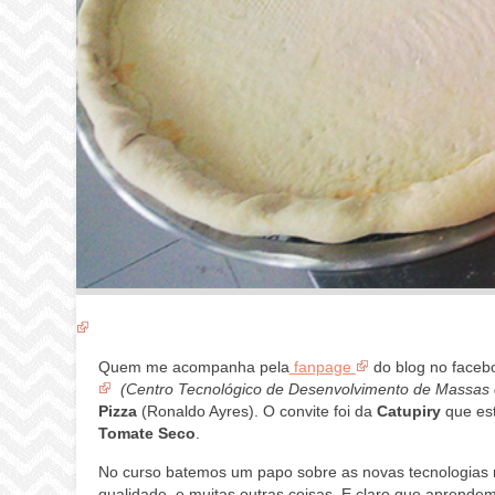
Quem me acompanha pela
fanpage
do blog no facebo
(Centro Tecnológico de Desenvolvimento de Massas e
Pizza
(Ronaldo Ayres). O convite foi da
Catupiry
que es
Tomate Seco
.
No curso batemos um papo sobre as novas tecnologias
qualidade e muitas outras coisas. E claro que aprende