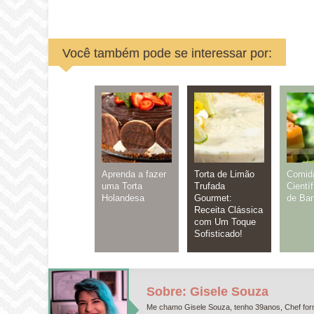
Você também pode se interessar por:
Aprenda a fazer
Torta de Limão
Comid
uma Torta
Trufada
Científ
Holandesa
Gourmet:
de Ba
Receita Clássica
com Um Toque
Sofisticado!
Sobre: Gisele Souza
Me chamo Gisele Souza, tenho 39anos, Chef form