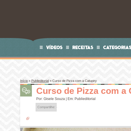
VÍDEOS
RECEITAS
CATEGORIA
Início
»
Publieditorial
»
Curso de Pizza com a Catupiry
Curso de Pizza com a 
Por:
Gisele Souza
| Em:
Publieditorial
Compartilhe: