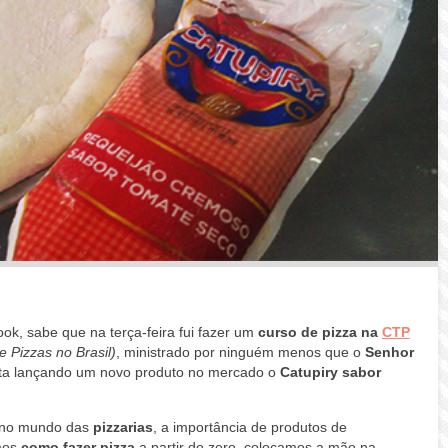
ok, sabe que na terça-feira fui fazer um
curso de pizza na
CTP
 Pizzas no Brasil)
, ministrado por ninguém menos que o
Senhor
ta lançando um novo produto no mercado o
Catupiry sabor
 no mundo das
pizzarias
, a importância de produtos de
mos
como fazer pizza
a partir do zero, colocamos a mão na