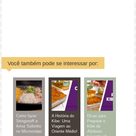
Você também pode se interessar por:
Como fazer
A História do
Dicas para
Strogonoff e
Kibe: Uma
Preparar o
Arroz Soltinho
Viagem ao
Kibe de
no Microondas
Oriente Médio!
Abóbora