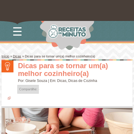
☰
Início
»
Dicas
»
Dicas para se tornar um(a) melhor cozinheiro(a)
Dicas para se tornar um(a)
melhor cozinheiro(a)
Por:
Gisele Souza
| Em:
Dicas
,
Dicas de Cozinha
Compartilhe: