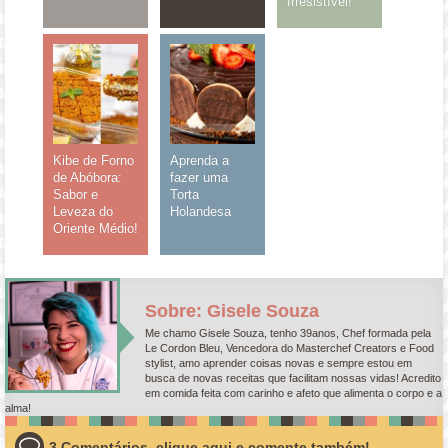
Irresistível!
Kibe de Forno
Aprenda a
de Abóbora:
fazer uma
Sabor e
Torta
Leveza do
Holandesa
Oriente Médio!
Sobre: Gisele Souza
Me chamo Gisele Souza, tenho 39anos, Chef formada pela
Le Cordon Bleu, Vencedora do Masterchef Creators e Food
stylist, amo aprender coisas novas e sempre estou em
busca de novas receitas que facilitam nossas vidas! Acredito
em comida feita com carinho e afeto que alimenta o corpo e a
alma!
3 Comentários, clique aqui e comente também!