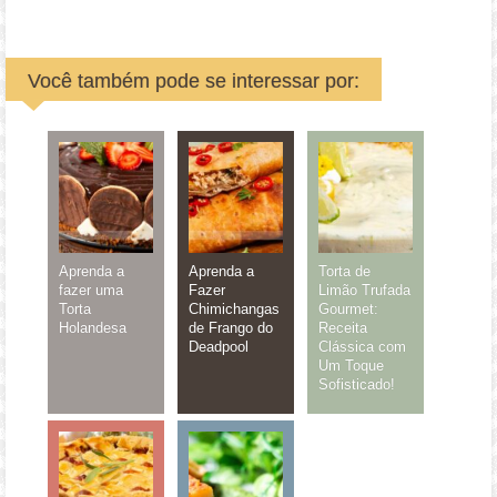
Você também pode se interessar por:
Aprenda a
Aprenda a
Torta de
fazer uma
Fazer
Limão Trufada
Torta
Chimichangas
Gourmet:
Holandesa
de Frango do
Receita
Deadpool
Clássica com
Um Toque
Sofisticado!