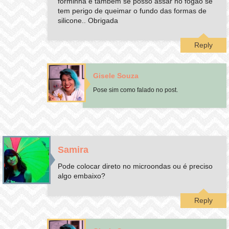
forminha e tambem se posso assar no fogao se
tem perigo de queimar o fundo das formas de
silicone.. Obrigada
Reply
Gisele Souza
Pose sim como falado no post.
Samira
Pode colocar direto no microondas ou é preciso
algo embaixo?
Reply