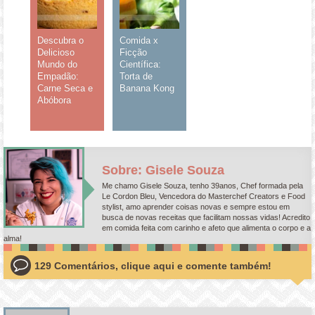
Descubra o
Comida x
Delicioso
Ficção
Mundo do
Científica:
Empadão:
Torta de
Carne Seca e
Banana Kong
Abóbora
Sobre: Gisele Souza
Me chamo Gisele Souza, tenho 39anos, Chef formada pela
Le Cordon Bleu, Vencedora do Masterchef Creators e Food
stylist, amo aprender coisas novas e sempre estou em
busca de novas receitas que facilitam nossas vidas! Acredito
em comida feita com carinho e afeto que alimenta o corpo e a
alma!
129 Comentários, clique aqui e comente também!