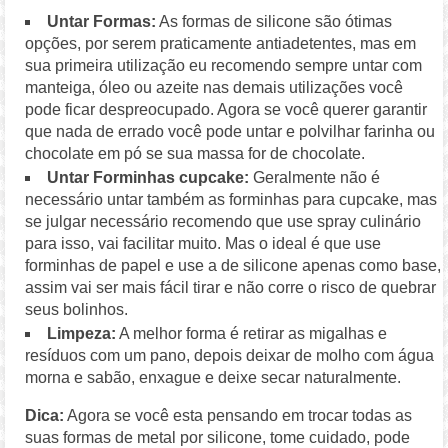
Untar Formas:
As formas de silicone são ótimas
opções, por serem praticamente antiadetentes, mas em
sua primeira utilização eu recomendo sempre untar com
manteiga, óleo ou azeite nas demais utilizações você
pode ficar despreocupado. Agora se você querer garantir
que nada de errado você pode untar e polvilhar farinha ou
chocolate em pó se sua massa for de chocolate.
Untar Forminhas cupcake:
Geralmente não é
necessário untar também as forminhas para cupcake, mas
se julgar necessário recomendo que use spray culinário
para isso, vai facilitar muito. Mas o ideal é que use
forminhas de papel e use a de silicone apenas como base,
assim vai ser mais fácil tirar e não corre o risco de quebrar
seus bolinhos.
Limpeza:
A melhor forma é retirar as migalhas e
resíduos com um pano, depois deixar de molho com água
morna e sabão, enxague e deixe secar naturalmente.
Dica:
Agora se você esta pensando em trocar todas as
suas formas de metal por silicone, tome cuidado, pode