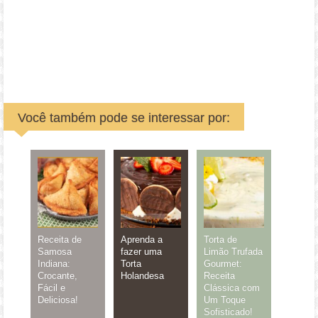
Você também pode se interessar por:
Receita de
Aprenda a
Torta de
Samosa
fazer uma
Limão Trufada
Indiana:
Torta
Gourmet:
Crocante,
Holandesa
Receita
Fácil e
Clássica com
Deliciosa!
Um Toque
Sofisticado!