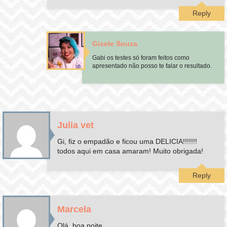
Reply
Gisele Souza
Gabi os testes só foram feitos como
apresentado não posso te falar o resultado.
Julia vet
Gi, fiz o empadão e ficou uma DELICIA!!!!!!!
todos aqui em casa amaram! Muito obrigada!
Reply
Marcela
Olá, boa noite