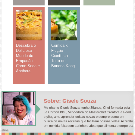
Descubra o
Comida x
Delicioso
Ficção
Mundo do
Científica:
Empadão:
Torta de
Carne Seca e
Banana Kong
Abóbora
Sobre: Gisele Souza
Me chamo Gisele Souza, tenho 39anos, Chef formada pela
Le Cordon Bleu, Vencedora do Masterchef Creators e Food
stylist, amo aprender coisas novas e sempre estou em
busca de novas receitas que facilitam nossas vidas! Acredito
em comida feita com carinho e afeto que alimenta o corpo e a
alma!