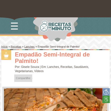
☰
Início
»
Receitas
»
Lanches
»
Empadão Semi-Integral de Palmito!
Empadão Semi-Integral de
Palmito!
Por:
Gisele Souza
| Em:
Lanches
,
Receitas
,
Saudáveis
,
Vegetarianas
,
Vídeos
Compartilhe: