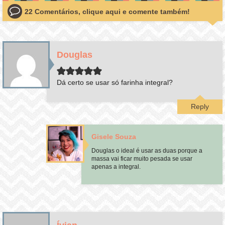
22 Comentários, clique aqui e comente também!
Douglas
Dá certo se usar só farinha integral?
Reply
Gisele Souza
Douglas o ideal é usar as duas porque a
massa vai ficar muito pesada se usar
apenas a integral.