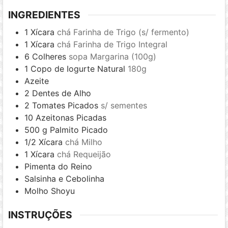
INGREDIENTES
1
Xícara
chá Farinha de Trigo (s/ fermento)
1
Xícara
chá Farinha de Trigo Integral
6
Colheres
sopa Margarina (100g)
1
Copo de Iogurte Natural
180g
Azeite
2
Dentes de Alho
2
Tomates Picados
s/ sementes
10
Azeitonas Picadas
500
g
Palmito Picado
1/2
Xícara
chá Milho
1
Xícara
chá Requeijão
Pimenta do Reino
Salsinha e Cebolinha
Molho Shoyu
INSTRUÇÕES