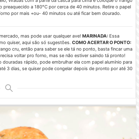
io, viradas com a parte da casca para cima e coloque o frango
no preaquecido a 180°C por cerca de 40 minutos. Retire o papel
forno por mais +ou- 40 minutos ou até ficar bem dourado.
ercado, mas pode usar qualquer ave!
MARINADA:
Essa
mo quiser, aqui são só sugestões.
COMO ACERTAR O PONTO:
ango cru, então para saber se ele tá no ponto, basta fincar uma
recisa voltar pro forno, mas se não estiver saindo tá pronto!
o douradas rápido, pode embrulhar ela com papel alumínio para
té 3 dias, se quiser pode congelar depois de pronto por até 30