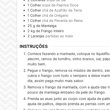
1
Colher
sopa de Paprica Doce
1
Colher
chá de Açafrão da Terra
1
Colher
chá de Orégano
1
Colher
chá de Pimenta do Reino
25
g
de Manteiga
2
kg
de Frango Inteiro
2
Laranjas
partidas ao meio
INSTRUÇÕES
Comece fazendo a marinada, coloque no liquidific
alecrim, ramos de tomilho, vinho branco, sal, páp
muito bem.
Pegue o frango, remova os miúdos de dentro, seq
cubra o frango com todo o tempero e deixe marin
dia, assim pega muito mais sabor.
Remova o frango da marinada, com a ajuda das m
pouco de manteiga embaixo da pele do frango.
Prenda as asas junto ao corpo com ajuda de palit
ajuda de palitos, depois prenda as pernas com u