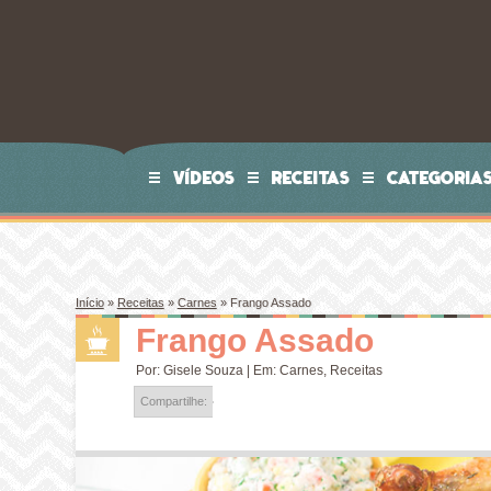
VÍDEOS
RECEITAS
CATEGORIA
Início
»
Receitas
»
Carnes
»
Frango Assado
Frango Assado
Por:
Gisele Souza
| Em:
Carnes
,
Receitas
Compartilhe: