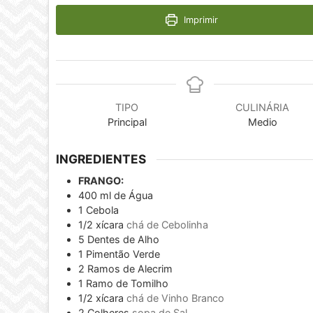
Imprimir
TIPO
CULINÁRIA
Principal
Medio
INGREDIENTES
FRANGO:
400
ml
de Água
1
Cebola
1/2
xícara
chá de Cebolinha
5
Dentes de Alho
1
Pimentão Verde
2
Ramos de Alecrim
1
Ramo de Tomilho
1/2
xícara
chá de Vinho Branco
2
Colheres
sopa de Sal