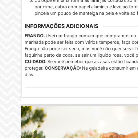
Coloque em uma forma as laranjas cortadas ao me
por cima, cubra com papel alumínio e leve ao for
pincele um pouco de manteiga na pele e volte ao 
INFORMAÇÕES ADICIONAIS
FRANGO:
Usei um frango comum que compramos no m
marinada pode ser feita com vários temperos, faça co
Frango não pode ser seco, mas você não quer servir fr
faquinha perto da coxa, se sair um liquido rosa, você p
CUIDADO:
Se você perceber que as asas estão ficand
proteger.
CONSERVAÇÃO:
Na geladeira consumir em a
dias.