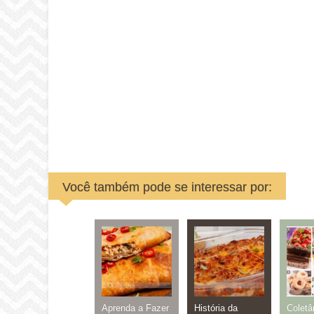
Você também pode se interessar por:
Aprenda a Fazer
História da
Coletâ