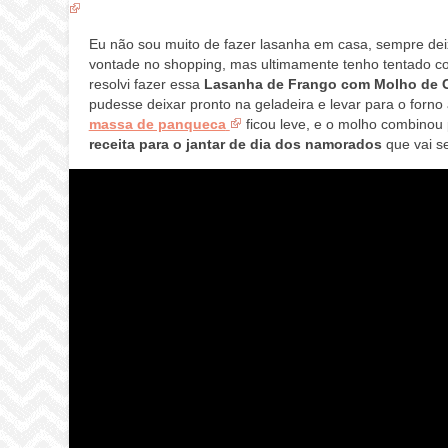
Eu não sou muito de fazer lasanha em casa, sempre de
vontade no shopping, mas ultimamente tenho tentado co
resolvi fazer essa
Lasanha de Frango com Molho de 
pudesse deixar pronto na geladeira e levar para o forno
massa de panqueca
ficou leve, e o molho combinou
receita para o jantar de dia dos namorados
que vai se