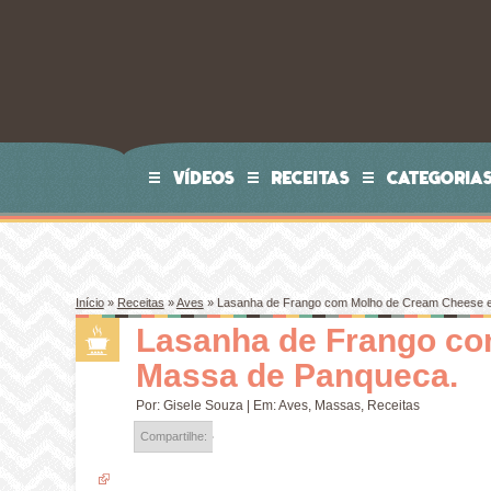
VÍDEOS
RECEITAS
CATEGORIA
Início
»
Receitas
»
Aves
»
Lasanha de Frango com Molho de Cream Cheese 
Lasanha de Frango co
Massa de Panqueca.
Por:
Gisele Souza
| Em:
Aves
,
Massas
,
Receitas
Compartilhe: