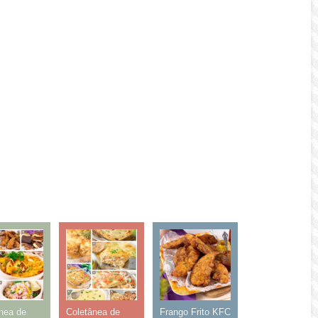
nea de
Coletânea de
Frango Frito KFC