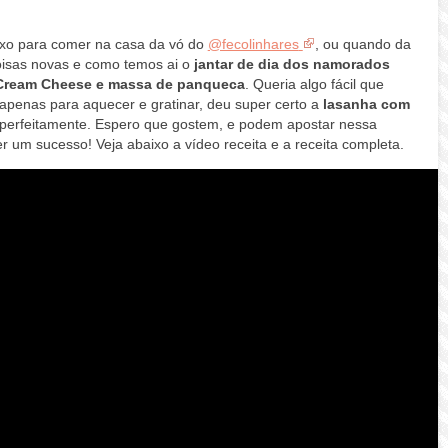
ixo para comer na casa da vó do
@fecolinhares
, ou quando da
isas novas e como temos ai o
jantar de
dia dos namorados
Cream Cheese e massa de panqueca
. Queria algo fácil que
 apenas para aquecer e gratinar, deu super certo a
lasanha com
 perfeitamente. Espero que gostem, e podem apostar nessa
r um sucesso! Veja abaixo a vídeo receita e a receita completa.