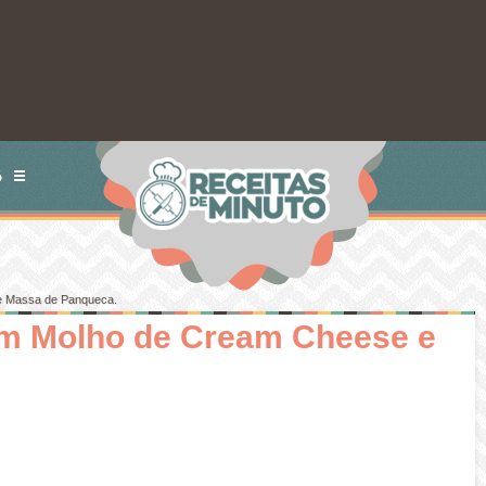
S
e Massa de Panqueca.
m Molho de Cream Cheese e