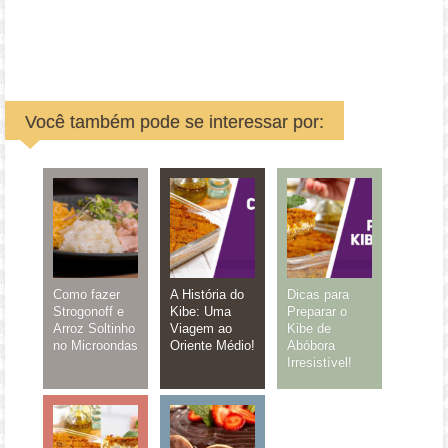
Você também pode se interessar por:
Como fazer
A História do
Dicas para
Strogonoff e
Kibe: Uma
Preparar o
Arroz Soltinho
Viagem ao
Kibe de
no Microondas
Oriente Médio!
Abóbora
Irresistível!