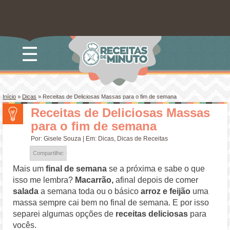
☰
Início
»
Dicas
»
Receitas de Deliciosas Massas para o fim de semana
Receitas de Deliciosas Massas
para o fim de semana
Por:
Gisele Souza
| Em:
Dicas
,
Dicas de Receitas
Compartilhe:
Mais um
final de semana
se a próxima e sabe o que
isso me lembra?
Macarrão,
afinal depois de comer
salada
a semana toda ou o básico
arroz e feijão
uma
massa sempre cai bem no final de semana. E por isso
separei algumas opções de
receitas deliciosas
para
vocês.