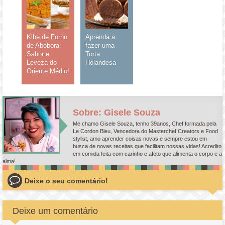
Kibe de Forno
Aprenda a
de Abóbora:
fazer uma
Sabor e
Torta
Leveza do
Holandesa
Oriente Médio!
Sobre: Gisele Souza
Me chamo Gisele Souza, tenho 39anos, Chef formada pela
Le Cordon Bleu, Vencedora do Masterchef Creators e Food
stylist, amo aprender coisas novas e sempre estou em
busca de novas receitas que facilitam nossas vidas! Acredito
em comida feita com carinho e afeto que alimenta o corpo e a
alma!
Deixe o seu comentário!
Deixe um comentário