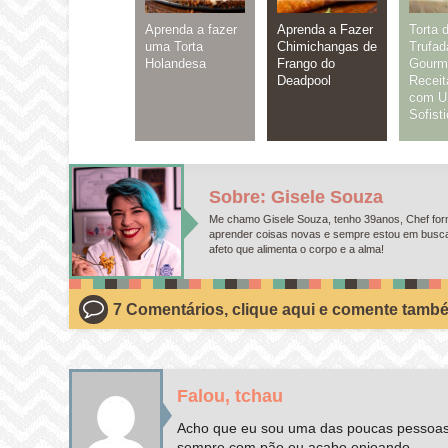
Aprenda a fazer
Aprenda a Fazer
Torta 
uma Torta
Chimichangas de
Trufad
Holandesa
Frango do
Gourm
Deadpool
Receit
com U
Sofist
Sobre: Gisele Souza
Me chamo Gisele Souza, tenho 39anos, Chef form
aprender coisas novas e sempre estou em busca d
afeto que alimenta o corpo e a alma!
7 Comentários, clique aqui e comente tamb
Falou, tchau
Acho que eu sou uma das poucas pessoas 
sempre com pão eu acabo enjoando.