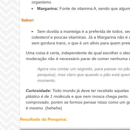
organismo.
Margarina:
Fonte de vitamina A, sendo que algu
Sabor:
Sem duvida a manteiga é a preferida de todos, s
colesterol e poucas vitaminas. Já a Margarina não é
sem gordura trans, o que é um alivio para quem pret
Uma coisa é certa, independente de qual escolher o ide
moderação não é necessário parar de comer nenhuma 
Agora vou contar um segredo, para passar no pão 
pesquisa), mas claro que quando o pão está quen
momento.
Curiosidade:
Todo mundo já deve ter recebido aquelas c
plástico é de 1 molécul
a e que nem mosca chega perto. 
comprovado, porém se formos pensar nisso como um gr
é mesmo. (hehehe)
Resultado da Pesquisa: