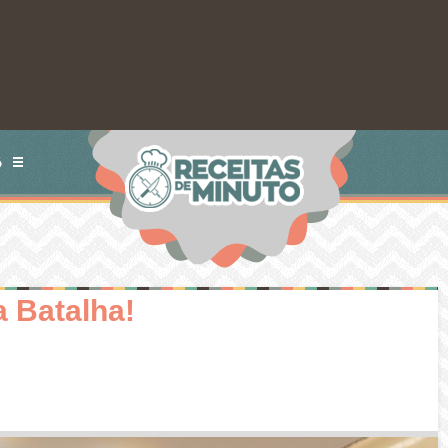
S
a Batalha!