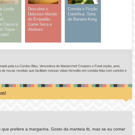
de Limão
Descubra o
Comida x Ficção
a
Delicioso Mundo
Científica: Torta
et:
do Empadão:
de Banana Kong
a Clássica
Carne Seca e
m Toque
Abóbora
icado!
ada pela Le Cordon Bleu, Vencedora do Masterchef Creators e Food stylist, amo
e novas receitas que facilitam nossas vidas! Acredito em comida feita com carinho e
ém!
que prefere a margarina. Gosto da manteia tb, mas se eu comer