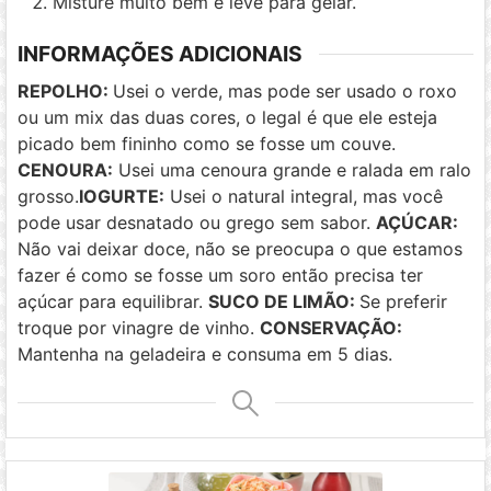
Misture muito bem e leve para gelar.
INFORMAÇÕES ADICIONAIS
REPOLHO:
Usei o verde, mas pode ser usado o roxo
ou um mix das duas cores, o legal é que ele esteja
picado bem fininho como se fosse um couve.
CENOURA:
Usei uma cenoura grande e ralada em ralo
grosso.
IOGURTE:
Usei o natural integral, mas você
pode usar desnatado ou grego sem sabor.
AÇÚCAR:
Não vai deixar doce, não se preocupa o que estamos
fazer é como se fosse um soro então precisa ter
açúcar para equilibrar.
SUCO DE LIMÃO:
Se preferir
troque por vinagre de vinho.
CONSERVAÇÃO:
Mantenha na geladeira e consuma em 5 dias.