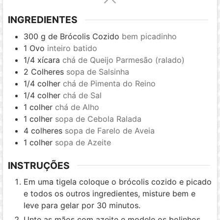
INGREDIENTES
300
g
de Brócolis Cozido
bem picadinho
1
Ovo
inteiro batido
1/4
xícara
chá de Queijo Parmesão (ralado)
2
Colheres
sopa de Salsinha
1/4
colher
chá de Pimenta do Reino
1/4
colher
chá de Sal
1
colher
chá de Alho
1
colher
sopa de Cebola Ralada
4
colheres
sopa de Farelo de Aveia
1
colher
sopa de Azeite
INSTRUÇÕES
Em uma tigela coloque o brócolis cozido e picado
e todos os outros ingredientes, misture bem e
leve para gelar por 30 minutos.
Unte as mãos com azeite e modele os bolinhos,