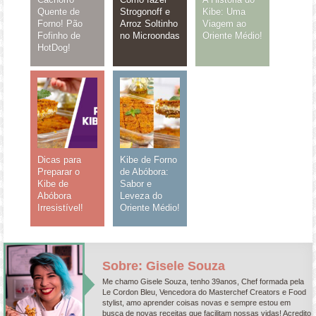
Quente de
Strogonoff e
Kibe: Uma
Forno! Pão
Arroz Soltinho
Viagem ao
Fofinho de
no Microondas
Oriente Médio!
HotDog!
Dicas para
Kibe de Forno
Preparar o
de Abóbora:
Kibe de
Sabor e
Abóbora
Leveza do
Irresistível!
Oriente Médio!
Sobre: Gisele Souza
Me chamo Gisele Souza, tenho 39anos, Chef formada pela
Le Cordon Bleu, Vencedora do Masterchef Creators e Food
stylist, amo aprender coisas novas e sempre estou em
busca de novas receitas que facilitam nossas vidas! Acredito