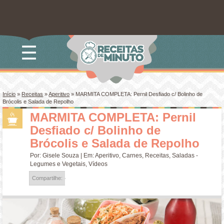
☰
Início
»
Receitas
»
Aperitivo
»
MARMITA COMPLETA: Pernil Desfiado c/ Bolinho de
Brócolis e Salada de Repolho
MARMITA COMPLETA: Pernil
Desfiado c/ Bolinho de
Brócolis e Salada de Repolho
Por:
Gisele Souza
| Em:
Aperitivo
,
Carnes
,
Receitas
,
Saladas -
Legumes e Vegetais
,
Vídeos
Compartilhe: