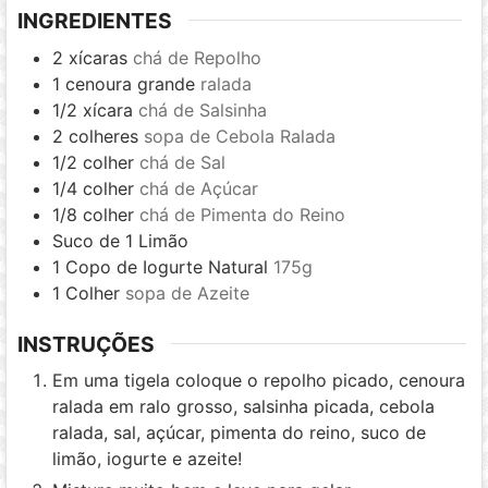
INGREDIENTES
2
xícaras
chá de Repolho
1
cenoura grande
ralada
1/2
xícara
chá de Salsinha
2
colheres
sopa de Cebola Ralada
1/2
colher
chá de Sal
1/4
colher
chá de Açúcar
1/8
colher
chá de Pimenta do Reino
Suco de 1 Limão
1
Copo de Iogurte Natural
175g
1
Colher
sopa de Azeite
INSTRUÇÕES
Em uma tigela coloque o repolho picado, cenoura
ralada em ralo grosso, salsinha picada, cebola
ralada, sal, açúcar, pimenta do reino, suco de
limão, iogurte e azeite!