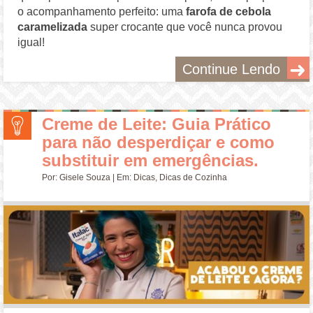
o acompanhamento perfeito: uma
farofa de cebola
caramelizada
super crocante que você nunca provou
igual!
Continue Lendo
Creme de Leite: Guia Prático
para não desperdiçar e como
substituir em emergências.
Por:
Gisele Souza
| Em:
Dicas
,
Dicas de Cozinha