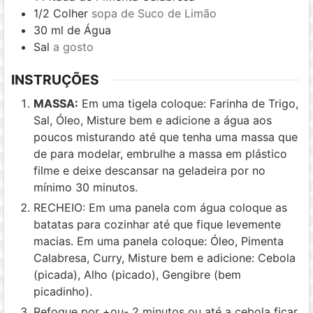
1/2
Colher
sopa de Suco de Limão
30
ml
de Água
Sal
a gosto
INSTRUÇÕES
MASSA:
Em uma tigela coloque: Farinha de Trigo,
Sal, Óleo, Misture bem e adicione a água aos
poucos misturando até que tenha uma massa que
de para modelar, embrulhe a massa em plástico
filme e deixe descansar na geladeira por no
mínimo 30 minutos.
RECHEIO: Em uma panela com água coloque as
batatas para cozinhar até que fique levemente
macias. Em uma panela coloque: Óleo, Pimenta
Calabresa, Curry, Misture bem e adicione: Cebola
(picada), Alho (picado), Gengibre (bem
picadinho).
Refogue por +ou- 2 minutos ou até a cebola ficar