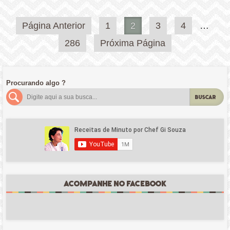
Paginação
Página Anterior
1
2
3
4
…
de
286
Próxima Página
posts
Procurando algo ?
BUSCAR
ACOMPANHE NO FACEBOOK