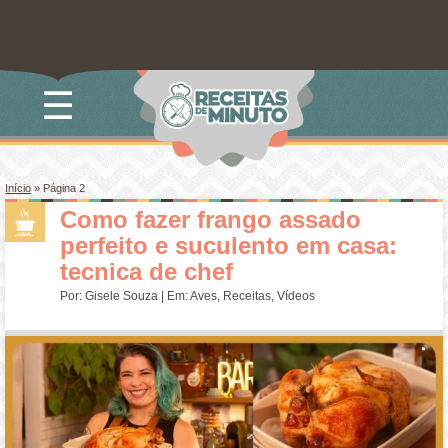
☰
Início
» Página 2
Como fazer frango assado
perfeito e suculento em casa:
tecnica de chef
Por:
Gisele Souza
| Em:
Aves
,
Receitas
,
Vídeos