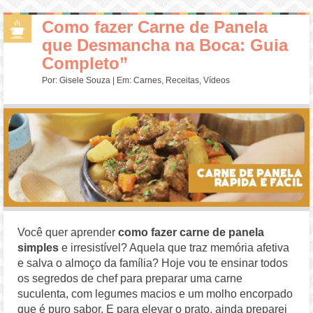
Como fazer Carne de Panela
que Desmancha na Boca: Guia
Completo”
Por:
Gisele Souza
| Em:
Carnes
,
Receitas
,
Vídeos
Você quer aprender
como fazer carne de panela
simples
e irresistível? Aquela que traz memória afetiva
e salva o almoço da família? Hoje vou te ensinar todos
os segredos de chef para preparar uma carne
suculenta, com legumes macios e um molho encorpado
que é puro sabor. E para elevar o prato, ainda preparei