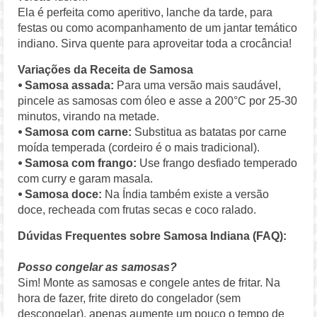
Ela é perfeita como aperitivo, lanche da tarde, para
festas ou como acompanhamento de um jantar temático
indiano. Sirva quente para aproveitar toda a crocância!
Variações da Receita de Samosa
⦁ Samosa assada:
Para uma versão mais saudável,
pincele as samosas com óleo e asse a 200°C por 25-30
minutos, virando na metade.
⦁ Samosa com carne:
Substitua as batatas por carne
moída temperada (cordeiro é o mais tradicional).
⦁ Samosa com frango:
Use frango desfiado temperado
com curry e garam masala.
⦁ Samosa doce:
Na Índia também existe a versão
doce, recheada com frutas secas e coco ralado.
Dúvidas Frequentes sobre Samosa Indiana (FAQ):
Posso congelar as samosas?
Sim! Monte as samosas e congele antes de fritar. Na
hora de fazer, frite direto do congelador (sem
descongelar), apenas aumente um pouco o tempo de