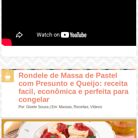
Rondele de Massa de Pastel
com Presunto e Queijo: receita
facil, econômica e perfeita para
congelar
Por:
Gisele Souza
| Em:
Massas
,
Receitas
,
Vídeos