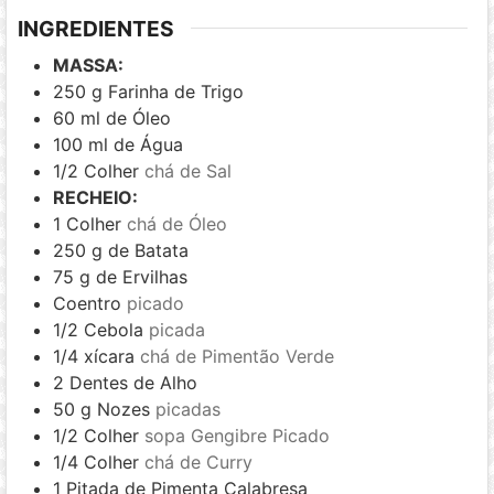
INGREDIENTES
MASSA:
250
g
Farinha de Trigo
60
ml
de Óleo
100
ml
de Água
1/2
Colher
chá de Sal
RECHEIO:
1
Colher
chá de Óleo
250
g
de Batata
75
g
de Ervilhas
Coentro
picado
1/2
Cebola
picada
1/4
xícara
chá de Pimentão Verde
2
Dentes de Alho
50
g
Nozes
picadas
1/2
Colher
sopa Gengibre Picado
1/4
Colher
chá de Curry
1
Pitada de Pimenta Calabresa