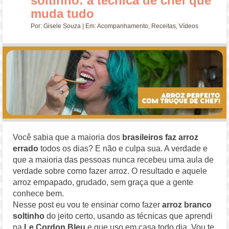
soltinho: a técnica de chef que
muda tudo
Por:
Gisele Souza
| Em:
Acompanhamento
,
Receitas
,
Vídeos
Você sabia que a maioria dos
brasileiros faz arroz
errado
todos os dias? E não e culpa sua. A verdade e
que a maioria das pessoas nunca recebeu uma aula de
verdade sobre como fazer arroz. O resultado e aquele
arroz empapado, grudado, sem graça que a gente
conhece bem.
Nesse post eu vou te ensinar como fazer
arroz branco
soltinho
do jeito certo, usando as técnicas que aprendi
na
Le Cordon Bleu
e que uso em casa todo dia. Vou te