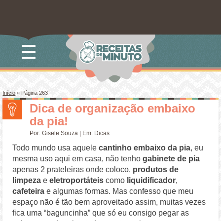
☰
Início
» Página 263
Dica de organização embaixo
da pia!
Por:
Gisele Souza
| Em:
Dicas
Todo mundo usa aquele
cantinho embaixo da pia
, eu
mesma uso aqui em casa, não tenho
gabinete de pia
apenas 2 prateleiras onde coloco,
produtos de
limpeza
e
eletroportáteis
como
liquidificador
,
cafeteira
e algumas formas. Mas confesso que meu
espaço não é tão bem aproveitado assim, muitas vezes
fica uma “baguncinha” que só eu consigo pegar as