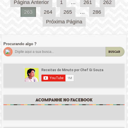
Paginação
Página Anterior
1
…
261
262
de
263
264
265
…
286
posts
Próxima Página
Procurando algo ?
BUSCAR
ACOMPANHE NO FACEBOOK