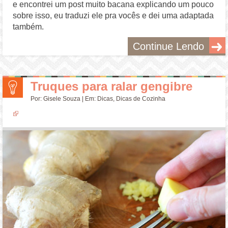
e encontrei um post muito bacana explicando um pouco
sobre isso, eu traduzi ele pra vocês e dei uma adaptada
também.
Continue Lendo
Truques para ralar gengibre
Por:
Gisele Souza
| Em:
Dicas
,
Dicas de Cozinha