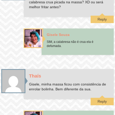
calabresa crua picada na massa? XD ou será
melhor fritar antes?
Reply
Gisele Souza
SIM, a calabresa não é crua ela é
defumada.
Thaís
Gisele, minha massa ficou com consistência de
enrolar bolinha. Bem diferente da sua.
Reply