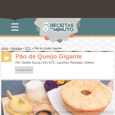
☰
Início
»
Receitas
»
ETC
»
Pão de Queijo Gigante
Pão de Queijo Gigante
Por:
Gisele Souza
| Em:
ETC
,
Lanches
,
Receitas
,
Vídeos
Compartilhe: