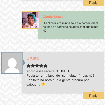
Reply
Gisele Souza
Olá Nicolli, era minha sala e a parede eram
bolinha de cartolina coladas com duplaface
=D
Bruna
Adoro essa receita! :DDDDD
Podia ter uma label de “sem glúten” nela, né?
Faz falta na hora que a gente procura por
categoria
Reply