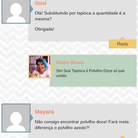
Susi
Olá! Substituindo por tapioca a quantidade é a
mesma?
Obrigada!
Reply
Gisele Souza
Sim Susi Tapioca é Polvilho Doce só que
umido.
Mayara
Não consigo encontrar polvilho doce! Fará meta
diferença o polvilho azedo?!