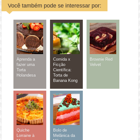
Você também pode se interessar por:
Aprenda a
Comida x
Brownie Red
fazer uma
Ficção
Velvet
Torta
Científica:
Holandesa
Torta de
Banana Kong
Quiche
Bolo de
Lorraine à
Melânica da