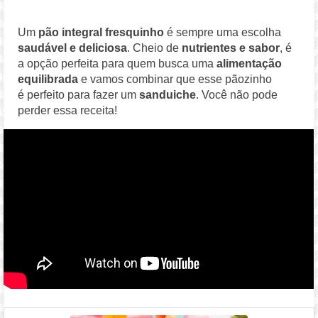
Um
pão integral fresquinho
é sempre uma escolha
saudável e deliciosa
. Cheio de
nutrientes e sabor
, é
a opção perfeita para quem busca uma
alimentação
equilibrada
e vamos combinar que esse pãozinho
é perfeito para fazer um
sanduiche
. Você não pode
perder essa receita!