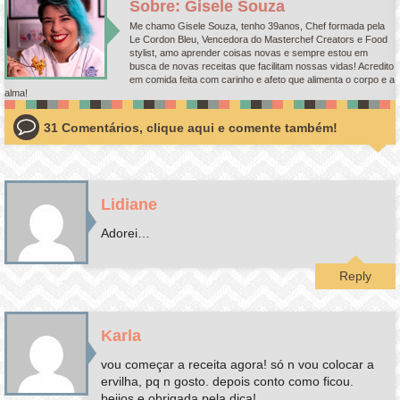
Sobre: Gisele Souza
Me chamo Gisele Souza, tenho 39anos, Chef formada pela
Le Cordon Bleu, Vencedora do Masterchef Creators e Food
stylist, amo aprender coisas novas e sempre estou em
busca de novas receitas que facilitam nossas vidas! Acredito
em comida feita com carinho e afeto que alimenta o corpo e a
alma!
31 Comentários, clique aqui e comente também!
Lidiane
Adorei…
Reply
Karla
vou começar a receita agora! só n vou colocar a
ervilha, pq n gosto. depois conto como ficou.
beijos e obrigada pela dica!