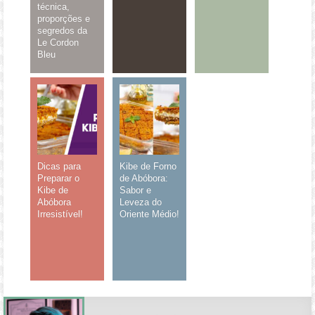
técnica,
proporções e
segredos da
Le Cordon
Bleu
Dicas para
Kibe de Forno
Preparar o
de Abóbora:
Kibe de
Sabor e
Abóbora
Leveza do
Irresistível!
Oriente Médio!