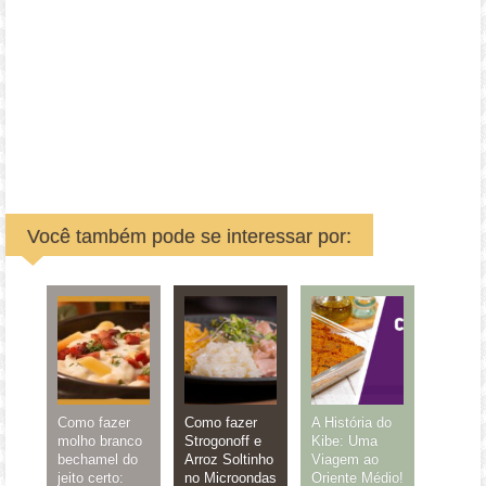
Você também pode se interessar por:
Como fazer
Como fazer
A História do
molho branco
Strogonoff e
Kibe: Uma
bechamel do
Arroz Soltinho
Viagem ao
jeito certo:
no Microondas
Oriente Médio!