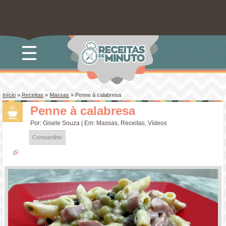
☰
Início
»
Receitas
»
Massas
»
Penne à calabresa
Penne à calabresa
Por:
Gisele Souza
| Em:
Massas
,
Receitas
,
Vídeos
Compartilhe: