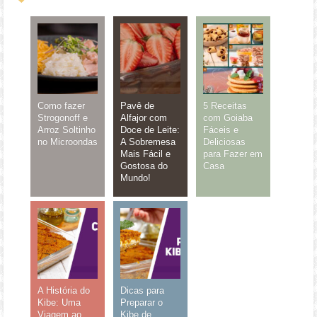
Como fazer
Pavê de
5 Receitas
Strogonoff e
Alfajor com
com Goiaba
Arroz Soltinho
Doce de Leite:
Fáceis e
no Microondas
A Sobremesa
Deliciosas
Mais Fácil e
para Fazer em
Gostosa do
Casa
Mundo!
A História do
Dicas para
Kibe: Uma
Preparar o
Viagem ao
Kibe de