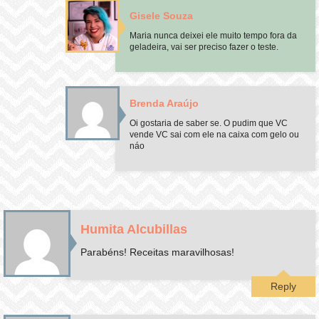
Gisele Souza
Maria nunca deixei ele muito tempo fora da
geladeira, vai ser preciso fazer o teste.
Brenda Araújo
Oi gostaria de saber se. O pudim que VC
vende VC sai com ele na caixa com gelo ou
náo
Humita Alcubillas
Parabéns! Receitas maravilhosas!
Reply