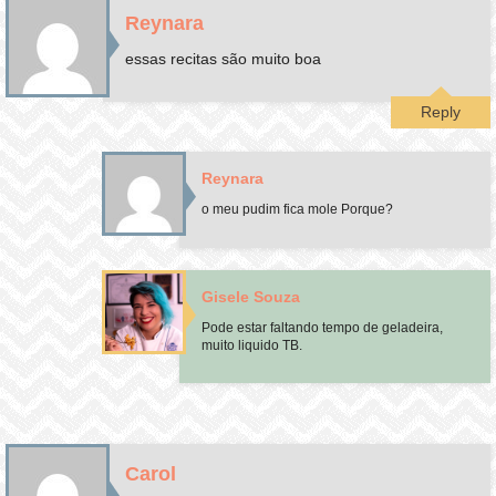
Reynara
essas recitas são muito boa
Reply
Reynara
o meu pudim fica mole Porque?
Gisele Souza
Pode estar faltando tempo de geladeira,
muito liquido TB.
Carol