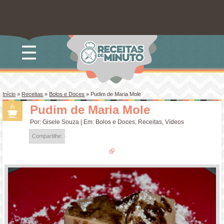
☰
Início
»
Receitas
»
Bolos e Doces
»
Pudim de Maria Mole
Pudim de Maria Mole
Por:
Gisele Souza
| Em:
Bolos e Doces
,
Receitas
,
Vídeos
Compartilhe: