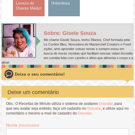
Leveza do
Holandesa
Oriente Médio!
Sobre: Gisele Souza
Me chamo Gisele Souza, tenho 39anos, Chef formada pela
Le Cordon Bleu, Vencedora do Masterchef Creators e Food
stylist, amo aprender coisas novas e sempre estou em
busca de novas receitas que facilitam nossas vidas! Acredito
em comida feita com carinho e afeto que alimenta o corpo e a
alma!
Deixe o seu comentário!
Deixe um comentário
Obs.: O Receitas de Minuto utiliza o sistema de avatares
Gravatar
, para
que seu avatar seja exibido, faça um cadastro no
Gravatar
, e utilize aqui no
comentário o mesmo e-mail de cadastro do
Gravatar
.
Nome
(necessário)