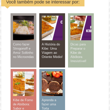
Você também pode se interessar por:
Como fazer
A História do
Dicas para
Strogonoff e
Kibe: Uma
Preparar o
Arroz Soltinho
Viagem ao
Kibe de
no Microondas
Oriente Médio!
Abóbora
Irresistível!
Kibe de Forno
Aprenda a
de Abóbora:
fazer uma
Sabor e
Torta