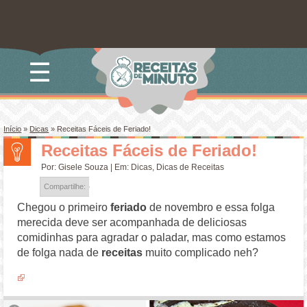
☰
Início
»
Dicas
»
Receitas Fáceis de Feriado!
Receitas Fáceis de Feriado!
Por:
Gisele Souza
| Em:
Dicas
,
Dicas de Receitas
Compartilhe:
Chegou o primeiro
feriado
de novembro e essa folga
merecida deve ser acompanhada de deliciosas
comidinhas para agradar o paladar, mas como estamos
de folga nada de
receitas
muito complicado neh?