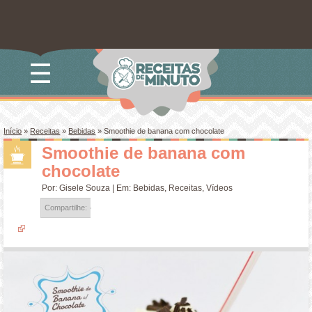
☰
Início
»
Receitas
»
Bebidas
»
Smoothie de banana com chocolate
Smoothie de banana com
chocolate
Por:
Gisele Souza
| Em:
Bebidas
,
Receitas
,
Vídeos
Compartilhe: