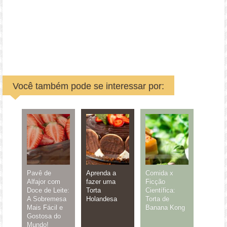
Você também pode se interessar por:
Pavê de
Aprenda a
Comida x
Alfajor com
fazer uma
Ficção
Doce de Leite:
Torta
Científica:
A Sobremesa
Holandesa
Torta de
Mais Fácil e
Banana Kong
Gostosa do
Mundo!