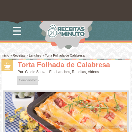
☰
Início
»
Receitas
»
Lanches
»
Torta Folhada de Calabresa
Torta Folhada de Calabresa
Por:
Gisele Souza
| Em:
Lanches
,
Receitas
,
Vídeos
Compartilhe: