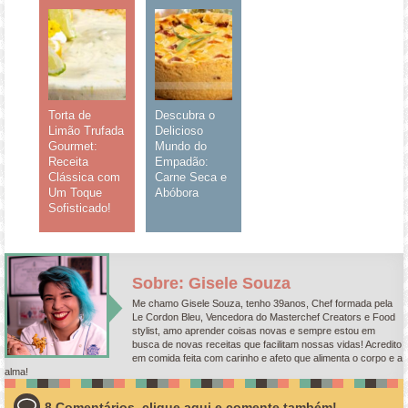
Torta de
Descubra o
Limão Trufada
Delicioso
Gourmet:
Mundo do
Receita
Empadão:
Clássica com
Carne Seca e
Um Toque
Abóbora
Sofisticado!
Sobre: Gisele Souza
Me chamo Gisele Souza, tenho 39anos, Chef formada pela
Le Cordon Bleu, Vencedora do Masterchef Creators e Food
stylist, amo aprender coisas novas e sempre estou em
busca de novas receitas que facilitam nossas vidas! Acredito
em comida feita com carinho e afeto que alimenta o corpo e a
alma!
8 Comentários, clique aqui e comente também!