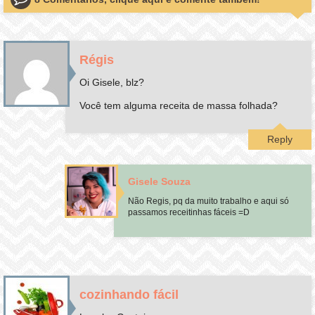
Régis
Oi Gisele, blz?
Você tem alguma receita de massa folhada?
Reply
Gisele Souza
Não Regis, pq da muito trabalho e aqui só
passamos receitinhas fáceis =D
cozinhando fácil