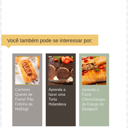
Você também pode se interessar por:
Cachorro
Aprenda a
Aprenda a
Quente de
fazer uma
Fazer
Forno! Pão
Torta
Chimichangas
Fofinho de
Holandesa
de Frango do
HotDog!
Deadpool