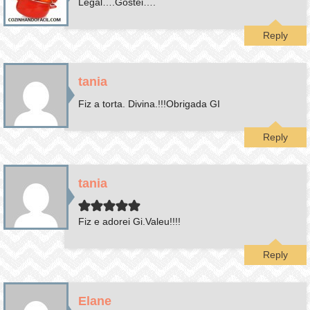
Legal….Gostei….
Reply
tania
Fiz a torta. Divina.!!!Obrigada GI
Reply
tania
Fiz e adorei Gi.Valeu!!!!
Reply
Elane