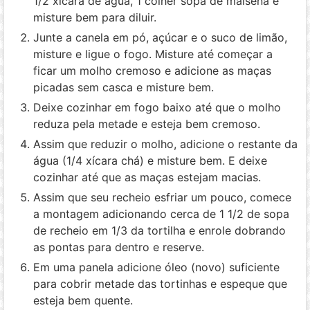
1/2 xícara de água, 1 colher sopa de maisena e
misture bem para diluir.
Junte a canela em pó, açúcar e o suco de limão,
misture e ligue o fogo. Misture até começar a
ficar um molho cremoso e adicione as maças
picadas sem casca e misture bem.
Deixe cozinhar em fogo baixo até que o molho
reduza pela metade e esteja bem cremoso.
Assim que reduzir o molho, adicione o restante da
água (1/4 xícara chá) e misture bem. E deixe
cozinhar até que as maças estejam macias.
Assim que seu recheio esfriar um pouco, comece
a montagem adicionando cerca de 1 1/2 de sopa
de recheio em 1/3 da tortilha e enrole dobrando
as pontas para dentro e reserve.
Em uma panela adicione óleo (novo) suficiente
para cobrir metade das tortinhas e espeque que
esteja bem quente.