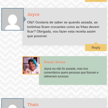
Joyce
Olá!! Gostaria de saber se quando assada, as
tortinhas ficam crocantes como as fritas devem
ficar? Obrigada, vou fazer esta receita assim
que possível.
Reply
Gisele Souza
Joyce eu não fiz assada, mas nos
comentários quem pessoas que fizeram e
obtiveram sucesso.
Thais