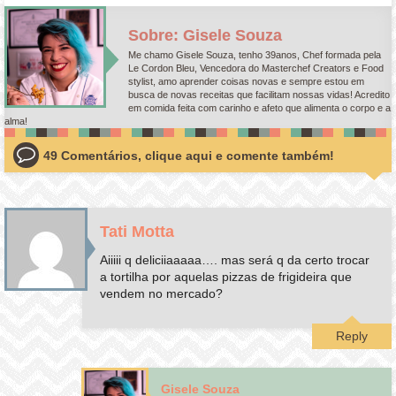
Sobre: Gisele Souza
Me chamo Gisele Souza, tenho 39anos, Chef formada pela
Le Cordon Bleu, Vencedora do Masterchef Creators e Food
stylist, amo aprender coisas novas e sempre estou em
busca de novas receitas que facilitam nossas vidas! Acredito
em comida feita com carinho e afeto que alimenta o corpo e a
alma!
49 Comentários, clique aqui e comente também!
Tati Motta
Aiiiii q deliciiaaaaa…. mas será q da certo trocar
a tortilha por aquelas pizzas de frigideira que
vendem no mercado?
Reply
Gisele Souza