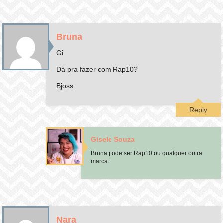
Bruna
Gi
Dá pra fazer com Rap10?
Bjoss
Reply
Gisele Souza
Bruna pode ser Rap10 ou qualquer outra
marca.
Nara