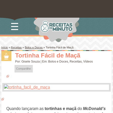
☰
Início
»
Receitas
»
Bolos e Doces
»
Tortinha Fácil de Maçã
Tortinha Fácil de Maçã
Por:
Gisele Souza
| Em:
Bolos e Doces
,
Receitas
,
Vídeos
Compartilhe:
Quando lançaram as
tortinhas e maçã
do
McDonald’s