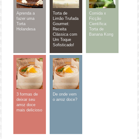
Aprenda a
Torta de
Comida x
fazer uma
Limão Trufada
Ficção
Torta
Gourmet:
Científica:
Holandesa
Receita
Torta de
Clássica com
Banana Kong
Um Toque
Sofisticado!
3 formas de
De onde vem
deixar seu
o arroz doce?
arroz doce
mais delicioso