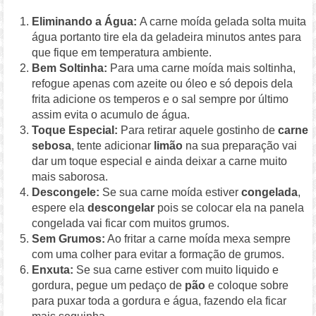
Eliminando a Água:
A carne moída gelada solta muita
água portanto tire ela da geladeira minutos antes para
que fique em temperatura ambiente.
Bem Soltinha:
Para uma carne moída mais soltinha,
refogue apenas com azeite ou óleo e só depois dela
frita adicione os temperos e o sal sempre por último
assim evita o acumulo de água.
Toque Especial:
Para retirar aquele gostinho de
carne
sebosa
, tente adicionar
limão
na sua preparação vai
dar um toque especial e ainda deixar a carne muito
mais saborosa.
Descongele:
Se sua carne moída estiver
congelada
,
espere ela
descongelar
pois se colocar ela na panela
congelada vai ficar com muitos grumos.
Sem Grumos:
Ao fritar a carne moída mexa sempre
com uma colher para evitar a formação de grumos.
Enxuta:
Se sua carne estiver com muito liquido e
gordura, pegue um pedaço de
pão
e coloque sobre
para puxar toda a gordura e água, fazendo ela ficar