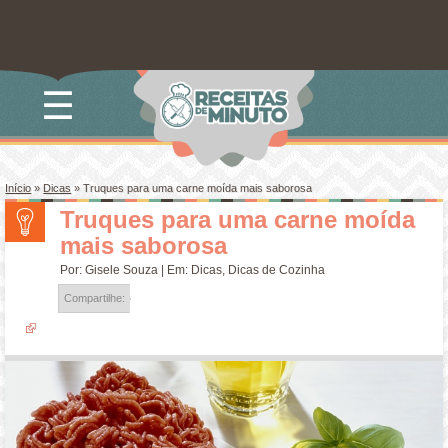
☰
Início
»
Dicas
»
Truques para uma carne moída mais saborosa
Truques para uma carne moída
mais saborosa
Por:
Gisele Souza
| Em:
Dicas
,
Dicas de Cozinha
Compartilhe: