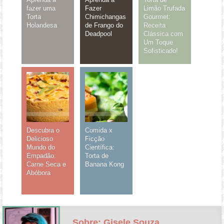
fazer uma
Fazer
Limão Trufada
Torta
Chimichangas
Gourmet:
Holandesa
de Frango do
Receita
Deadpool
Clássica com
Um Toque
Sofisticado!
Descubra o
Comida x
Delicioso
Ficção
Mundo do
Científica:
Empadão:
Torta de
Carne Seca e
Banana Kong
Abóbora
Sobre: Gisele Souza