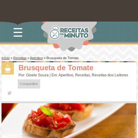
☰
Início
»
Receitas
»
Aperitivo
»
Brusqueta de Tomate
Brusqueta de Tomate
Por:
Gisele Souza
| Em:
Aperitivo
,
Receitas
,
Receitas dos Leitores
Compartilhe: