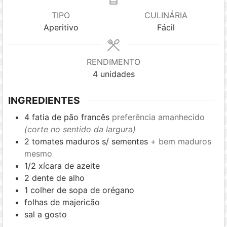
TIPO
CULINÁRIA
Aperitivo
Fácil
RENDIMENTO
4
unidades
INGREDIENTES
4
fatia de pão francês
preferência amanhecido
(corte no sentido da largura)
2
tomates maduros s/ sementes
+ bem maduros
mesmo
1/2
xícara de azeite
2
dente de alho
1
colher de sopa de orégano
folhas de majericão
sal a gosto