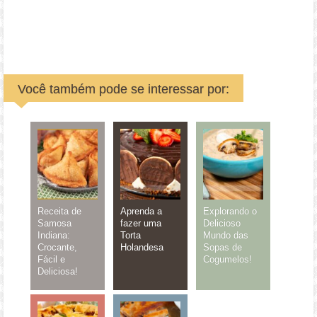
Você também pode se interessar por:
Receita de
Aprenda a
Explorando o
Samosa
fazer uma
Delicioso
Indiana:
Torta
Mundo das
Crocante,
Holandesa
Sopas de
Fácil e
Cogumelos!
Deliciosa!