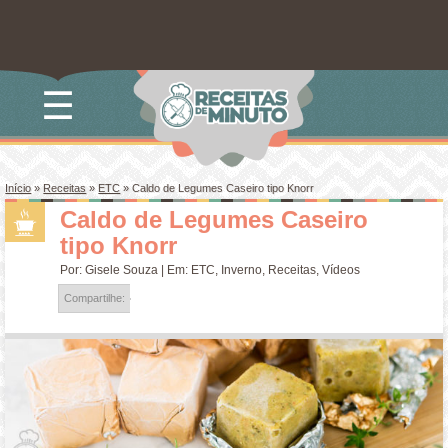
☰
Início
»
Receitas
»
ETC
»
Caldo de Legumes Caseiro tipo Knorr
Caldo de Legumes Caseiro
tipo Knorr
Por:
Gisele Souza
| Em:
ETC
,
Inverno
,
Receitas
,
Vídeos
Compartilhe: