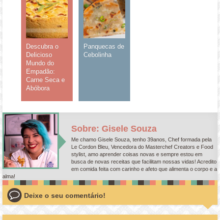
Descubra o
Panquecas de
Delicioso
Cebolinha
Mundo do
Empadão:
Carne Seca e
Abóbora
Sobre: Gisele Souza
Me chamo Gisele Souza, tenho 39anos, Chef formada pela
Le Cordon Bleu, Vencedora do Masterchef Creators e Food
stylist, amo aprender coisas novas e sempre estou em
busca de novas receitas que facilitam nossas vidas! Acredito
em comida feita com carinho e afeto que alimenta o corpo e a
alma!
Deixe o seu comentário!