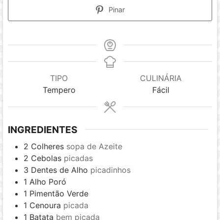
Pinar
TIPO
CULINÁRIA
Tempero
Fácil
INGREDIENTES
2
Colheres
sopa de Azeite
2
Cebolas
picadas
3
Dentes de Alho
picadinhos
1
Alho Poró
1
Pimentão Verde
1
Cenoura
picada
1
Batata
bem picada