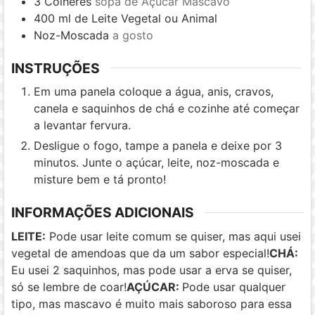
3
Colheres
sopa de Açúcar Mascavo
400
ml
de Leite Vegetal ou Animal
Noz-Moscada
a gosto
INSTRUÇÕES
Em uma panela coloque a água, anis, cravos,
canela e saquinhos de chá e cozinhe até começar
a levantar fervura.
Desligue o fogo, tampe a panela e deixe por 3
minutos. Junte o açúcar, leite, noz-moscada e
misture bem e tá pronto!
INFORMAÇÕES ADICIONAIS
LEITE:
Pode usar leite comum se quiser, mas aqui usei
vegetal de amendoas que da um sabor especial!
CHÁ:
Eu usei 2 saquinhos, mas pode usar a erva se quiser,
só se lembre de coar!
AÇÚCAR:
Pode usar qualquer
tipo, mas mascavo é muito mais saboroso para essa