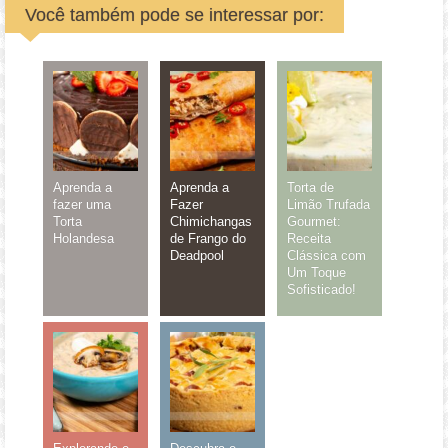
Você também pode se interessar por:
Aprenda a
Aprenda a
Torta de
fazer uma
Fazer
Limão Trufada
Torta
Chimichangas
Gourmet:
Holandesa
de Frango do
Receita
Deadpool
Clássica com
Um Toque
Sofisticado!