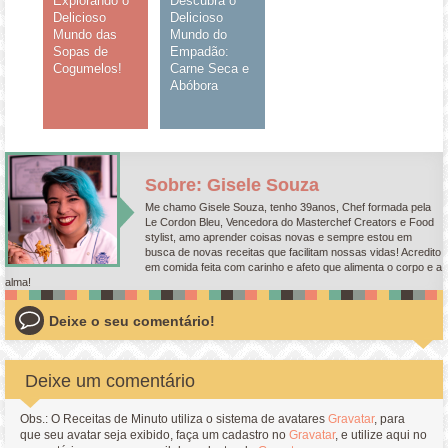
Explorando o
Descubra o
Delicioso
Delicioso
Mundo das
Mundo do
Sopas de
Empadão:
Cogumelos!
Carne Seca e
Abóbora
Sobre: Gisele Souza
Me chamo Gisele Souza, tenho 39anos, Chef formada pela
Le Cordon Bleu, Vencedora do Masterchef Creators e Food
stylist, amo aprender coisas novas e sempre estou em
busca de novas receitas que facilitam nossas vidas! Acredito
em comida feita com carinho e afeto que alimenta o corpo e a
alma!
Deixe o seu comentário!
Deixe um comentário
Obs.: O Receitas de Minuto utiliza o sistema de avatares
Gravatar
, para
que seu avatar seja exibido, faça um cadastro no
Gravatar
, e utilize aqui no