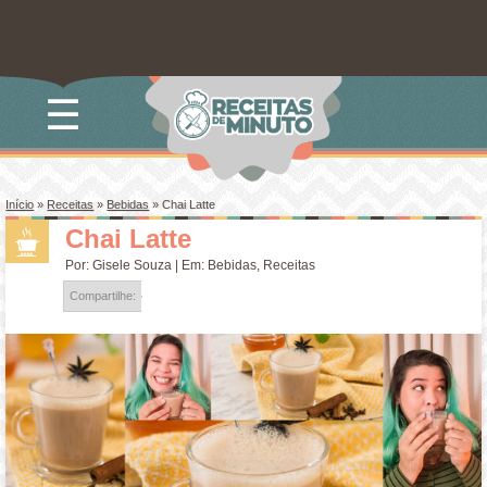
☰
Início
»
Receitas
»
Bebidas
»
Chai Latte
Chai Latte
Por:
Gisele Souza
| Em:
Bebidas
,
Receitas
Compartilhe: