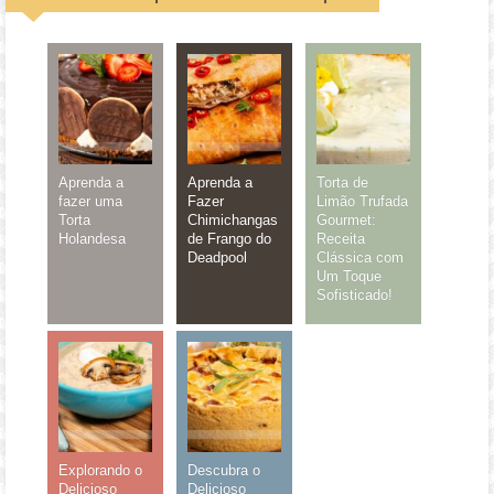
Aprenda a
Aprenda a
Torta de
fazer uma
Fazer
Limão Trufada
Torta
Chimichangas
Gourmet:
Holandesa
de Frango do
Receita
Deadpool
Clássica com
Um Toque
Sofisticado!
Explorando o
Descubra o
Delicioso
Delicioso