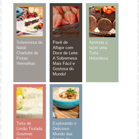
Sobremesa de
Pavê de
Aprenda a
Natal:
Alfajor com
fazer uma
Charlotte de
Doce de Leite:
Torta
Frutas
A Sobremesa
Holandesa
Vermelhas
Mais Fácil e
Gostosa do
Mundo!
Torta de
Explorando o
Limão Trufada
Delicioso
Gourmet:
Mundo das