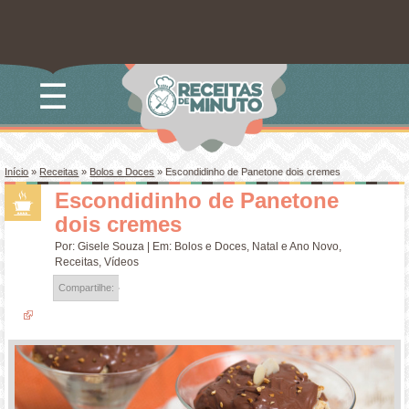
☰
Início
»
Receitas
»
Bolos e Doces
»
Escondidinho de Panetone dois cremes
Escondidinho de Panetone
dois cremes
Por:
Gisele Souza
| Em:
Bolos e Doces
,
Natal e Ano Novo
,
Receitas
,
Vídeos
Compartilhe: