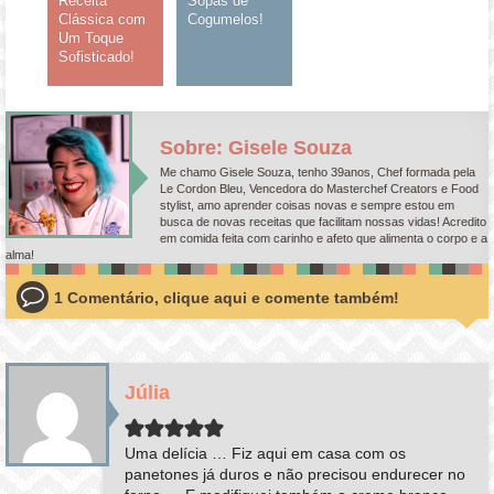
Receita
Sopas de
Clássica com
Cogumelos!
Um Toque
Sofisticado!
Sobre: Gisele Souza
Me chamo Gisele Souza, tenho 39anos, Chef formada pela
Le Cordon Bleu, Vencedora do Masterchef Creators e Food
stylist, amo aprender coisas novas e sempre estou em
busca de novas receitas que facilitam nossas vidas! Acredito
em comida feita com carinho e afeto que alimenta o corpo e a
alma!
1 Comentário, clique aqui e comente também!
Júlia
Uma delícia … Fiz aqui em casa com os
panetones já duros e não precisou endurecer no