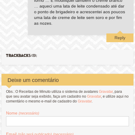
forno … E modifiquei também o creme branco
… aqueci uma lata de leite condensado até dar
o ponto de brigadeiro e acrescentei aos poucos
uma lata de creme de leite sem soro e por fim
as nozes.
Reply
TRACKBACKS (1):
Deixe um comentário
Obs.: O Receitas de Minuto utiliza o sistema de avatares
Gravatar
, para
que seu avatar seja exibido, faça um cadastro no
Gravatar
, e utilize aqui no
comentário o mesmo e-mail de cadastro do
Gravatar
.
Nome
(necessário)
Email
(não será publicado)
(necessário)