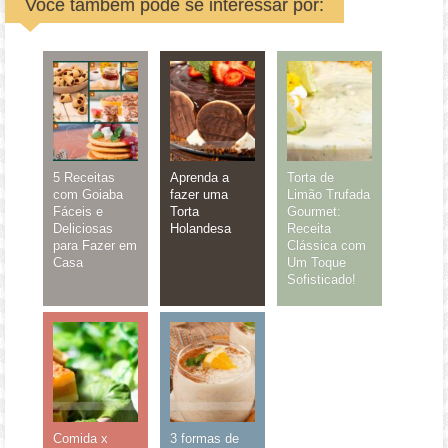
Você também pode se interessar por:
5 Receitas
Aprenda a
Torta de
com Goiaba
fazer uma
Limão Trufada
Fáceis e
Torta
Gourmet:
Deliciosas
Holandesa
Receita
para Fazer em
Clássica com
Casa
Um Toque
Sofisticado!
Comida x
3 formas de