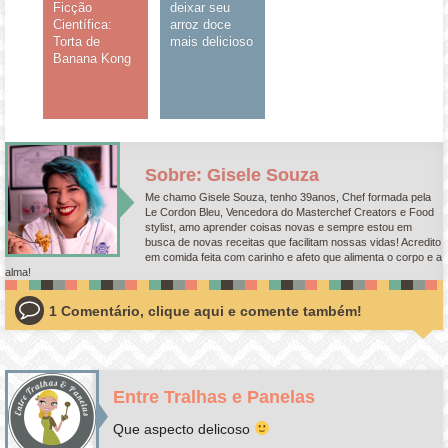
Ficção
deixar seu
Científica:
arroz doce
Torta de
mais delicioso
Banana Kong
Sobre: Gisele Souza
Me chamo Gisele Souza, tenho 39anos, Chef formada pela
Le Cordon Bleu, Vencedora do Masterchef Creators e Food
stylist, amo aprender coisas novas e sempre estou em
busca de novas receitas que facilitam nossas vidas! Acredito
em comida feita com carinho e afeto que alimenta o corpo e a
alma!
1 Comentário, clique aqui e comente também!
Entre Tralhas e Panelas
Que aspecto delicoso